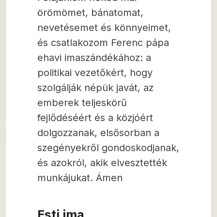
örömömet, bánatomat,
nevetésemet és könnyeimet,
és csatlakozom Ferenc pápa
ehavi imaszándékához: a
politikai vezetőkért, hogy
szolgálják népük javát, az
emberek teljeskörű
fejlődéséért és a közjóért
dolgozzanak, elsősorban a
szegényekről gondoskodjanak,
és azokról, akik elvesztették
munkájukat. Ámen
Esti ima