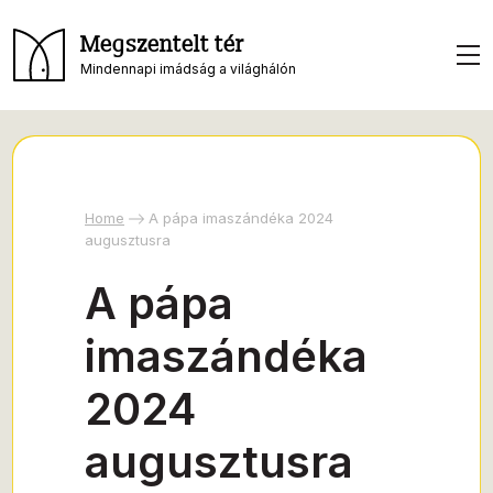
Megszentelt tér
Mindennapi imádság a világhálón
Home
A pápa imaszándéka 2024
augusztusra
A pápa
imaszándéka
2024
augusztusra