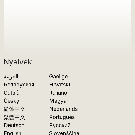
Nyelvek
العربية
Gaeilge
Беларуская
Hrvatski
Català
Italiano
Česky
Magyar
简体中文
Nederlands
繁體中文
Português
Deutsch
Русский
English
Slovenščina