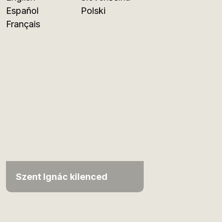
Español
Polski
Français
Szent Ignác kilenced