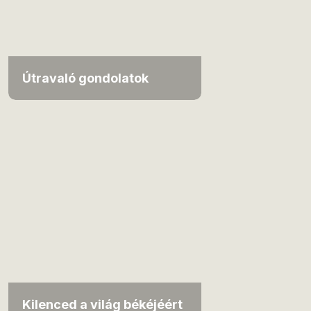
Útravaló gondolatok
Kilenced a világ békéjéért