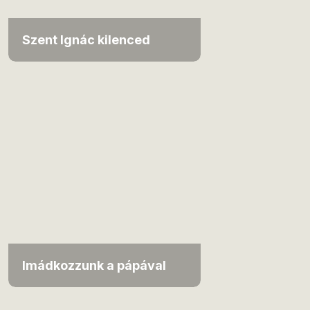
Szent Ignác kilenced
Imádkozzunk a pápával