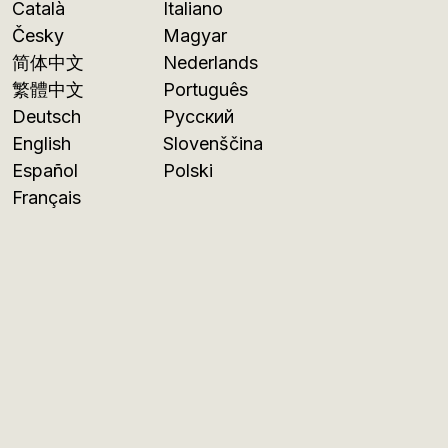
Català
Italiano
Česky
Magyar
简体中文
Nederlands
繁體中文
Português
Deutsch
Русский
English
Slovenščina
Español
Polski
Français