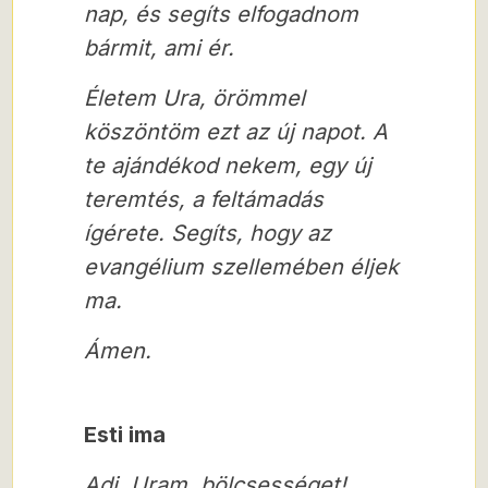
nap, és segíts elfogadnom
bármit, ami ér.
Életem Ura, örömmel
köszöntöm ezt az új napot. A
te ajándékod nekem, egy új
teremtés, a feltámadás
ígérete. Segíts, hogy az
evangélium szellemében éljek
ma.
Ámen.
Esti ima
Adj, Uram, bölcsességet!