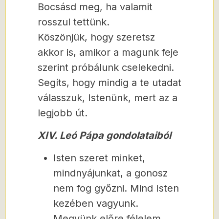
Bocsásd meg, ha valamit
rosszul tettünk.
Köszönjük, hogy szeretsz
akkor is, amikor a magunk feje
szerint próbálunk cselekedni.
Segíts, hogy mindig a te utadat
válasszuk, Istenünk, mert az a
legjobb út.
XIV. Leó Pápa gondolataiból
Isten szeret minket,
mindnyájunkat, a gonosz
nem fog győzni. Mind Isten
kezében vagyunk.
Megyünk előre félelem