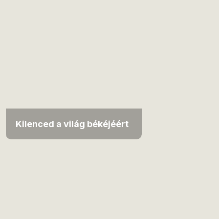
Kilenced a világ békéjéért