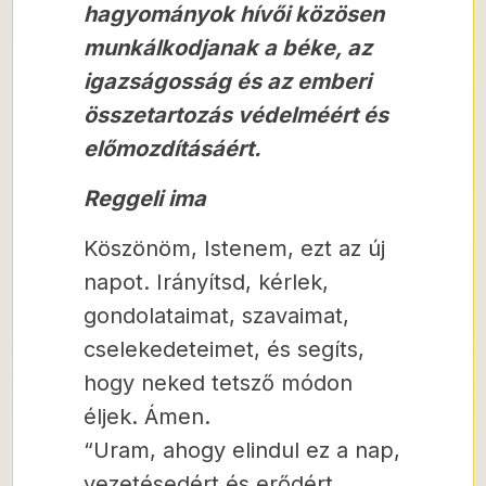
hagyományok hívői közösen
munkálkodjanak a béke, az
igazságosság és az emberi
összetartozás védelméért és
előmozdításáért.
Reggeli ima
Köszönöm, Istenem, ezt az új
napot. Irányítsd, kérlek,
gondolataimat, szavaimat,
cselekedeteimet, és segíts,
hogy neked tetsző módon
éljek. Ámen.
“Uram, ahogy elindul ez a nap,
vezetésedért és erődért