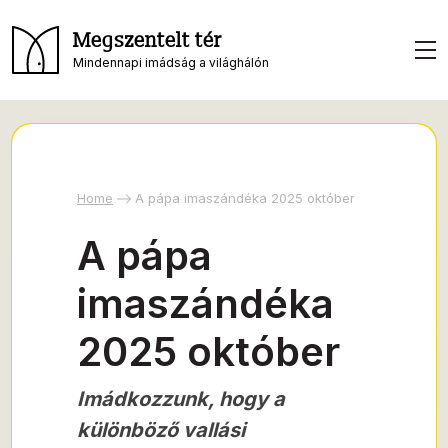
Megszentelt tér
Mindennapi imádság a világhálón
Home
A pápa imaszándéka 2025 október
A pápa
imaszándéka
2025 október
Imádkozzunk, hogy a
különböző vallási