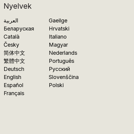
Nyelvek
العربية
Gaeilge
Беларуская
Hrvatski
Català
Italiano
Česky
Magyar
简体中文
Nederlands
繁體中文
Português
Deutsch
Русский
English
Slovenščina
Español
Polski
Français