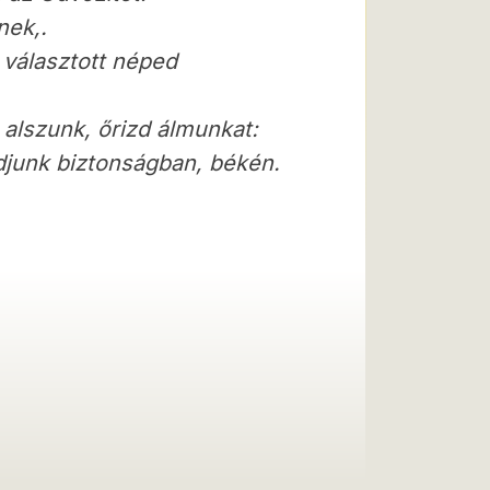
nek,.
 választott néped
 alszunk, őrizd álmunkat:
djunk biztonságban, békén.