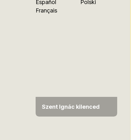
Español
Polski
Français
Szent Ignác kilenced