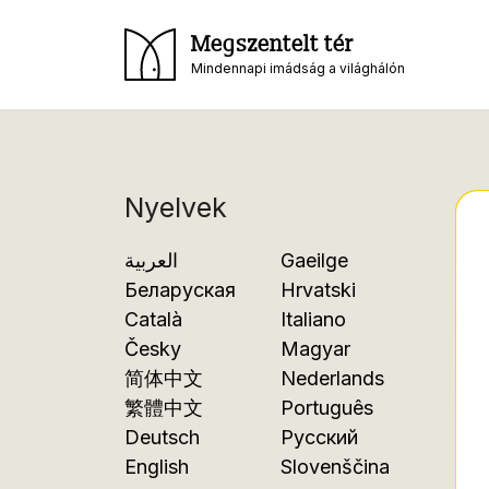
Megszentelt tér
Mindennapi imádság a világhálón
Nyelvek
العربية
Gaeilge
Беларуская
Hrvatski
Català
Italiano
Česky
Magyar
简体中文
Nederlands
繁體中文
Português
Deutsch
Русский
English
Slovenščina