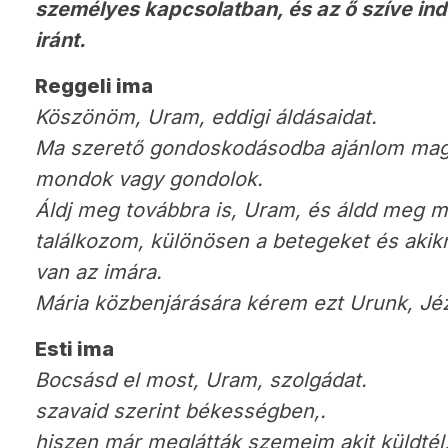
személyes kapcsolatban, és az ő szíve ind
iránt.
Reggeli ima
Köszönöm, Uram, eddigi áldásaidat.
Ma szerető gondoskodásodba ajánlom maga
mondok vagy gondolok.
Áldj meg továbbra is, Uram, és áldd meg m
találkozom, különösen a betegeket és aki
van az imára.
Mária közbenjárására kérem ezt Urunk, Jéz
Esti ima
Bocsásd el most, Uram, szolgádat.
szavaid szerint békességben,.
hiszen már meglátták szemeim akit küldtél,