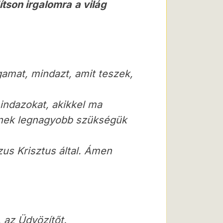
ítson irgalomra
a világ
mat, mindazt, amit teszek,
indazokat, akikkel ma
knek legnagyobb szükségük
us Krisztus által. Ámen
 az Üdvözítőt.