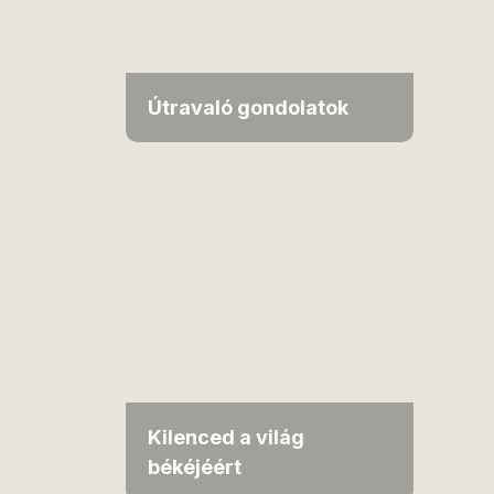
Útravaló gondolatok
Kilenced a világ
békéjéért