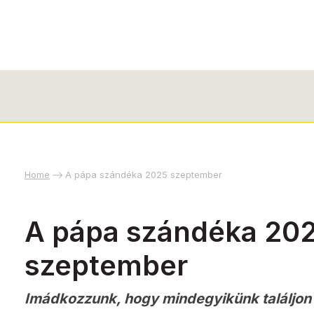
Home
A pápa szándéka 2025 szeptember
A pápa szándéka 20
szeptember
Imádkozzunk, hogy mindegyikünk találjon 