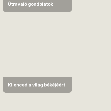
Útravaló gondolatok
Kilenced a világ békéjéért