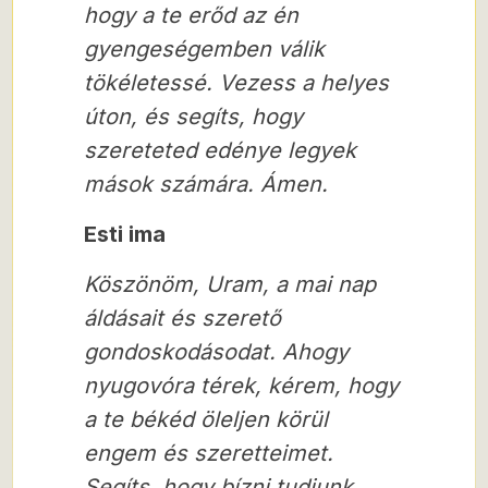
hogy a te erőd az én
gyengeségemben válik
tökéletessé. Vezess a helyes
úton, és segíts, hogy
szereteted edénye legyek
mások számára. Ámen.
Esti ima
Köszönöm, Uram, a mai nap
áldásait és szerető
gondoskodásodat. Ahogy
nyugovóra térek, kérem, hogy
a te békéd öleljen körül
engem és szeretteimet.
Segíts, hogy bízni tudjunk