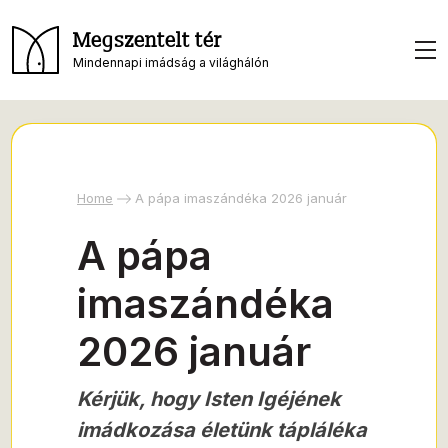
Megszentelt tér
Mindennapi imádság a világhálón
Home
A pápa imaszándéka 2026 január
A pápa
imaszándéka
2026 január
Kérjük, hogy Isten Igéjének
imádkozása életünk tápláléka