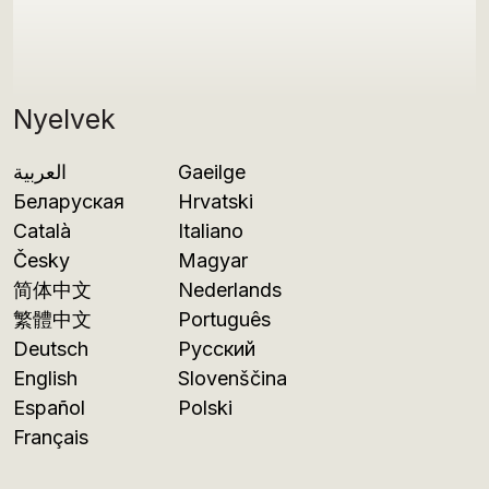
Nyelvek
العربية
Gaeilge
Беларуская
Hrvatski
Català
Italiano
Česky
Magyar
简体中文
Nederlands
繁體中文
Português
Deutsch
Русский
English
Slovenščina
Español
Polski
Français