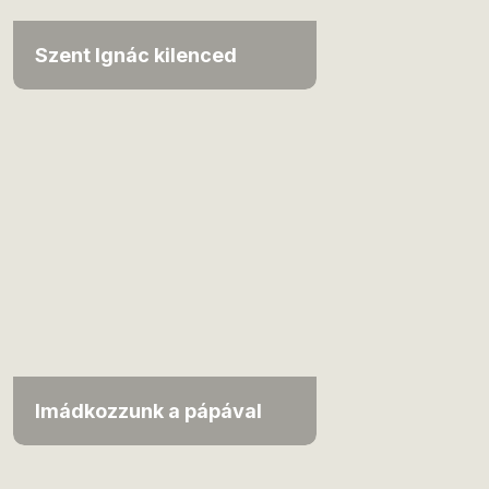
Szent Ignác kilenced
Imádkozzunk a pápával