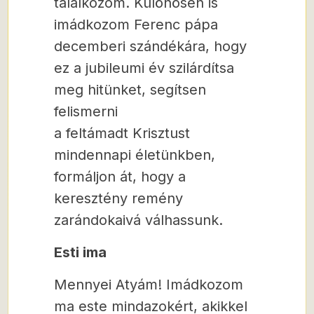
találkozom. Különösen is
imádkozom Ferenc pápa
decemberi szándékára, hogy
ez a jubileumi év szilárdítsa
meg hitünket, segítsen
felismerni
a feltámadt Krisztust
mindennapi életünkben,
formáljon át, hogy a
keresztény remény
zarándokaivá válhassunk.
Esti ima
Mennyei Atyám! Imádkozom
ma este mindazokért, akikkel