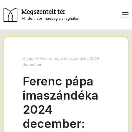
Megszentelt tér
Mindennapi imádság a világhálón
Home
Ferenc pápa imaszándéka 2024
december:
Ferenc pápa
imaszándéka
2024
december: