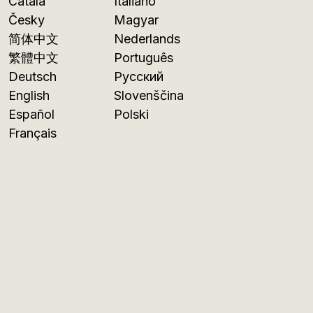
Català
Italiano
Česky
Magyar
简体中文
Nederlands
繁體中文
Português
Deutsch
Русский
English
Slovenščina
Español
Polski
Français