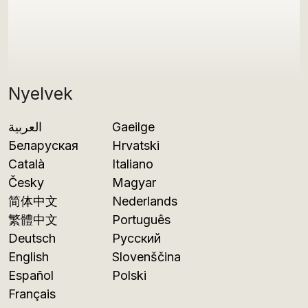
Nyelvek
العربية
Gaeilge
Беларуская
Hrvatski
Català
Italiano
Česky
Magyar
简体中文
Nederlands
繁體中文
Português
Deutsch
Русский
English
Slovenščina
Español
Polski
Français