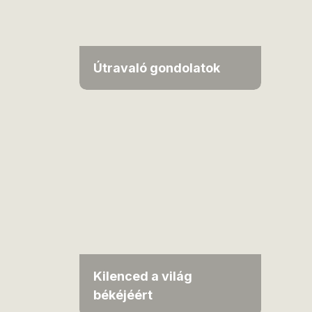
Útravaló gondolatok
Kilenced a világ
békéjéért