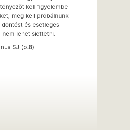
tényezőt kell figyelembe
nket, meg kell próbálnunk
 döntést és esetleges
nem lehet siettetni.
us SJ (p.8)