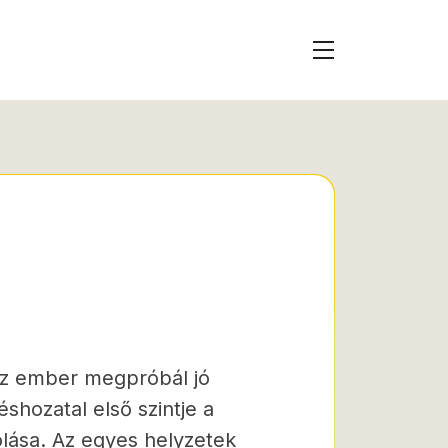
z ember megpróbál jó
shozatal első szintje a
olása. Az egyes helyzetek