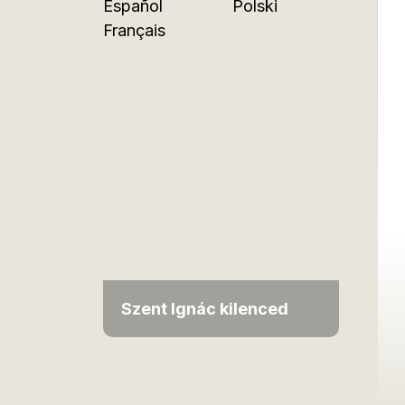
Español
Polski
Français
Szent Ignác kilenced