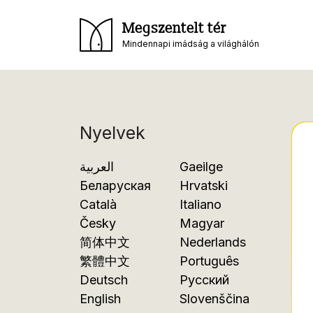
Megszentelt tér
Mindennapi imádság a világhálón
Nyelvek
العربية
Gaeilge
Беларуская
Hrvatski
Català
Italiano
Česky
Magyar
简体中文
Nederlands
繁體中文
Português
Deutsch
Русский
English
Slovenščina