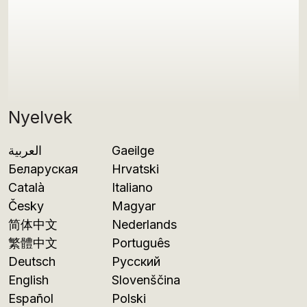
Nyelvek
العربية
Gaeilge
Беларуская
Hrvatski
Català
Italiano
Česky
Magyar
简体中文
Nederlands
繁體中文
Português
Deutsch
Русский
English
Slovenščina
Español
Polski