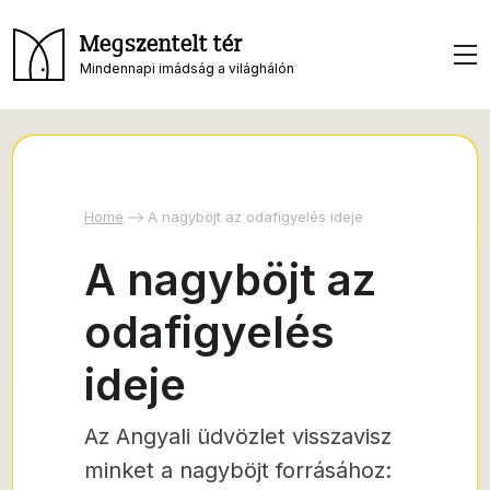
Megszentelt tér
Mindennapi imádság a világhálón
Home
A nagyböjt az odafigyelés ideje
A nagyböjt az
odafigyelés
ideje
Az Angyali üdvözlet visszavisz
minket a nagyböjt forrásához: