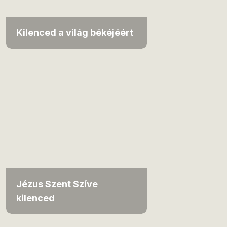
Kilenced a világ békéjéért
Jézus Szent Szíve
kilenced