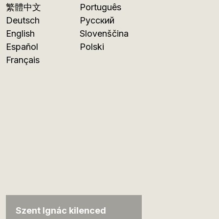
繁體中文
Português
Deutsch
Русский
English
Slovenščina
Español
Polski
Français
Szent Ignác kilenced