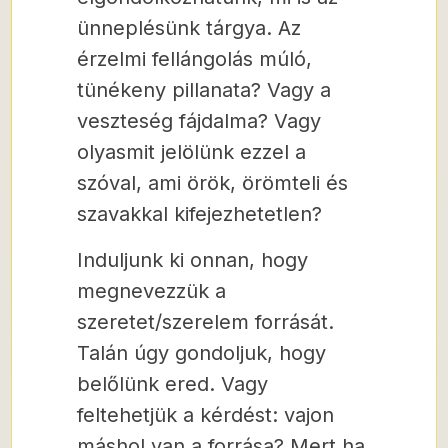
ünneplésünk tárgya. Az
érzelmi fellángolás múló,
tünékeny pillanata? Vagy a
veszteség fájdalma? Vagy
olyasmit jelölünk ezzel a
szóval, ami örök, örömteli és
szavakkal kifejezhetetlen?
Induljunk ki onnan, hogy
megnevezzük a
szeretet/szerelem forrását.
Talán úgy gondoljuk, hogy
belőlünk ered. Vagy
feltehetjük a kérdést: vajon
máshol van a forrása? Mert ha