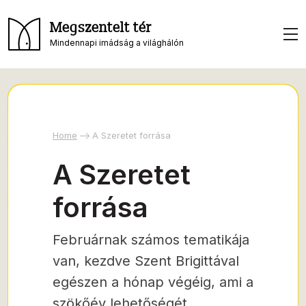
Megszentelt tér
Mindennapi imádság a világhálón
Home
A Szeretet forrása
A Szeretet
forrása
Februárnak számos tematikája
van, kezdve Szent Brigittával
egészen a hónap végéig, ami a
szökőév lehetőségét