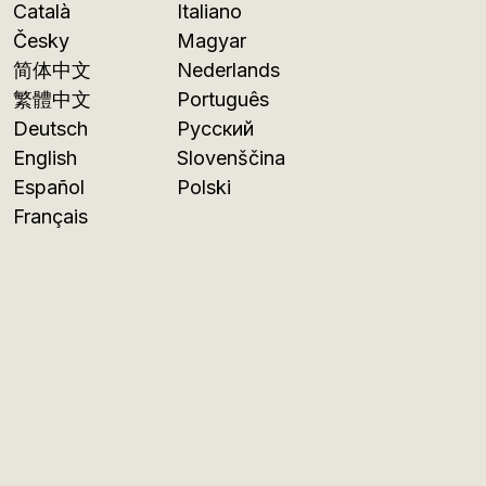
Català
Italiano
Česky
Magyar
简体中文
Nederlands
繁體中文
Português
Deutsch
Русский
English
Slovenščina
Español
Polski
Français