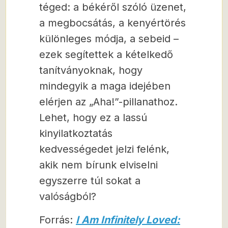
téged: a békéről szóló üzenet,
a megbocsátás, a kenyértörés
különleges módja, a sebeid –
ezek segítettek a kételkedő
tanítványoknak, hogy
mindegyik a maga idejében
elérjen az „Aha!”-pillanathoz.
Lehet, hogy ez a lassú
kinyilatkoztatás
kedvességedet jelzi felénk,
akik nem bírunk elviselni
egyszerre túl sokat a
valóságból?
Forrás:
I Am Infinitely Loved: