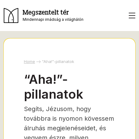
Megszentelt tér
Mindennapi imádság a világhálón
Home
“Aha!”-pillanatok
“Aha!”-
pillanatok
Segíts, Jézusom, hogy
továbbra is nyomon kövessem
álruhás megjelenéseidet, és
vegyem észre, milyen