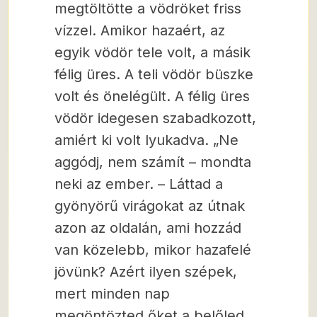
megtöltötte a vödröket friss
vízzel. Amikor hazaért, az
egyik vödör tele volt, a másik
félig üres. A teli vödör büszke
volt és önelégült. A félig üres
vödör idegesen szabadkozott,
amiért ki volt lyukadva. „Ne
aggódj, nem számít – mondta
neki az ember. – Láttad a
gyönyörű virágokat az útnak
azon az oldalán, ami hozzád
van közelebb, mikor hazafelé
jövünk? Azért ilyen szépek,
mert minden nap
megöntözted őket a belőled