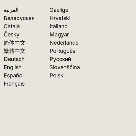
العربية
Gaeilge
Беларуская
Hrvatski
Català
Italiano
Česky
Magyar
简体中文
Nederlands
繁體中文
Português
Deutsch
Русский
English
Slovenščina
Español
Polski
Français