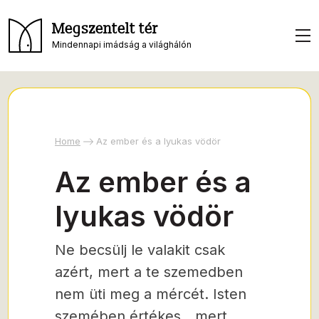
Megszentelt tér
Mindennapi imádság a világhálón
Home
Az ember és a lyukas vödör
Az ember és a
lyukas vödör
Ne becsülj le valakit csak
azért, mert a te szemedben
nem üti meg a mércét. Isten
szemében értékes, „mert