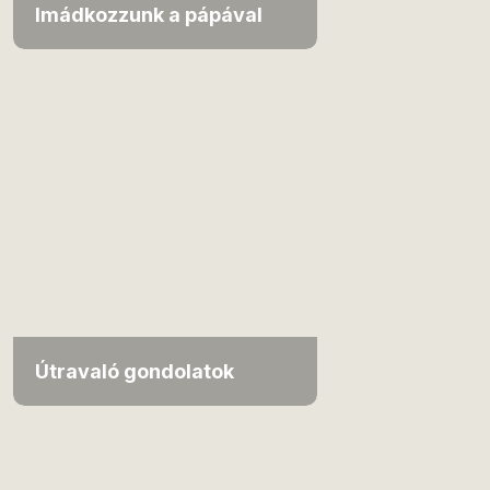
Imádkozzunk a pápával
Útravaló gondolatok