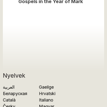
Gospels in the Year of Mark
Nyelvek
العربية
Gaeilge
Беларуская
Hrvatski
Català
Italiano
Česky
Magyar