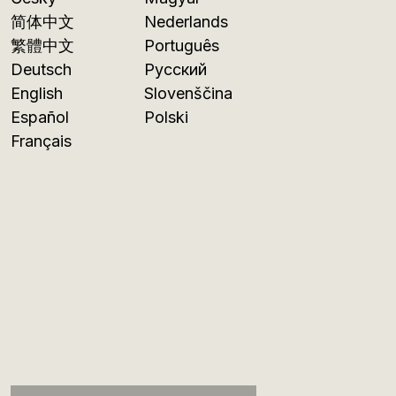
简体中文
Nederlands
繁體中文
Português
Deutsch
Русский
English
Slovenščina
Español
Polski
Français