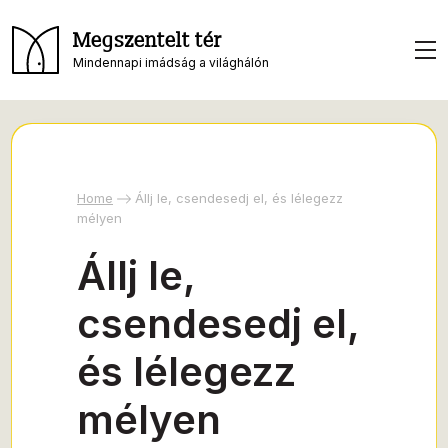
Megszentelt tér
Mindennapi imádság a világhálón
Home
Állj le, csendesedj el, és lélegezz
mélyen
Állj le,
csendesedj el,
és lélegezz
mélyen