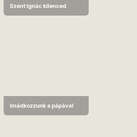
Szent Ignác kilenced
Imádkozzunk a pápával