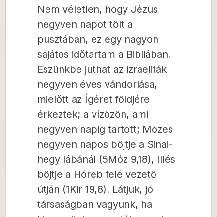
Nem véletlen, hogy Jézus
negyven napot tölt a
pusztában, ez egy nagyon
sajátos időtartam a Bibliában.
Eszünkbe juthat az izraeliták
negyven éves vándorlása,
mielőtt az Ígéret földjére
érkeztek; a vízözön, ami
negyven napig tartott; Mózes
negyven napos böjtje a Sinai-
hegy lábánál (5Móz 9,18), Illés
böjtje a Hóreb felé vezető
útján (1Kir 19,8). Látjuk, jó
társaságban vagyunk, ha