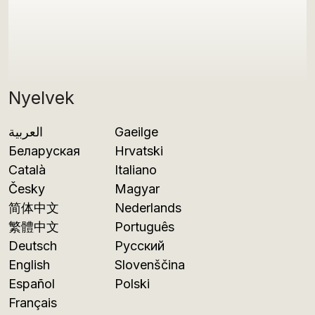
Nyelvek
العربية
Gaeilge
Беларуская
Hrvatski
Català
Italiano
Česky
Magyar
简体中文
Nederlands
繁體中文
Português
Deutsch
Русский
English
Slovenščina
Español
Polski
Français