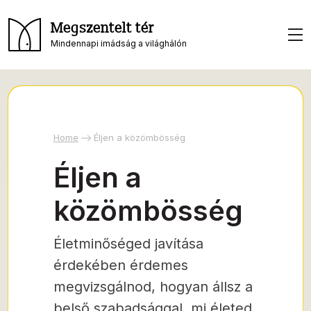
Megszentelt tér
Mindennapi imádság a világhálón
Home
Éljen a közömbösség
Éljen a
közömbösség
Életminőséged javítása
érdekében érdemes
megvizsgálnod, hogyan állsz a
belső szabadsággal, mi életed