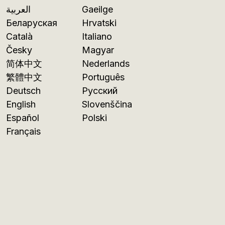
العربية
Gaeilge
Беларуская
Hrvatski
Català
Italiano
Česky
Magyar
简体中文
Nederlands
繁體中文
Português
Deutsch
Русский
English
Slovenščina
Español
Polski
Français