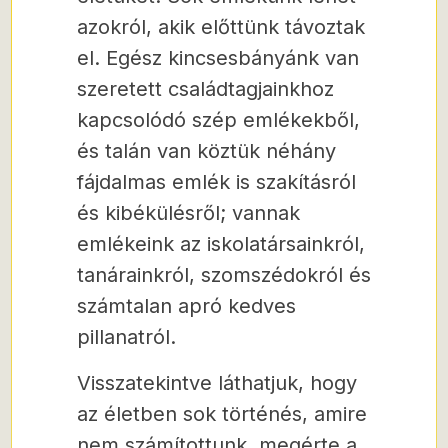
azokról, akik előttünk távoztak
el. Egész kincsesbányánk van
szeretett családtagjainkhoz
kapcsolódó szép emlékekből,
és talán van köztük néhány
fájdalmas emlék is szakításról
és kibékülésről; vannak
emlékeink az iskolatársainkról,
tanárainkról, szomszédokról és
számtalan apró kedves
pillanatról.
Visszatekintve láthatjuk, hogy
az életben sok történés, amire
nem számítottunk, megérte a