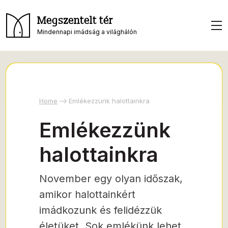
Megszentelt tér
Mindennapi imádság a világhálón
Home
Emlékezzünk halottainkra
Emlékezzünk
halottainkra
November egy olyan időszak,
amikor halottainkért
imádkozunk és felidézzük
életüket. Sok emlékünk lehet