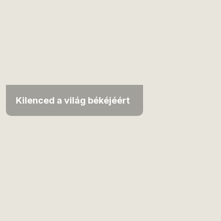
Kilenced a világ békéjéért