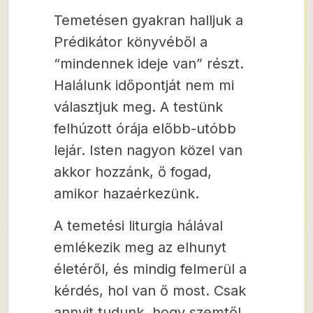
Temetésen gyakran halljuk a
Prédikátor könyvéből a
“mindennek ideje van” részt.
Halálunk időpontját nem mi
választjuk meg. A testünk
felhúzott órája előbb-utóbb
lejár. Isten nagyon közel van
akkor hozzánk, ő fogad,
amikor hazaérkezünk.
A temetési liturgia hálával
emlékezik meg az elhunyt
életéről, és mindig felmerül a
kérdés, hol van ő most. Csak
annyit tudunk, hogy szemtől