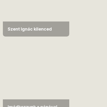
Szent Ignác kilenced
Imádkozzunk a pápával