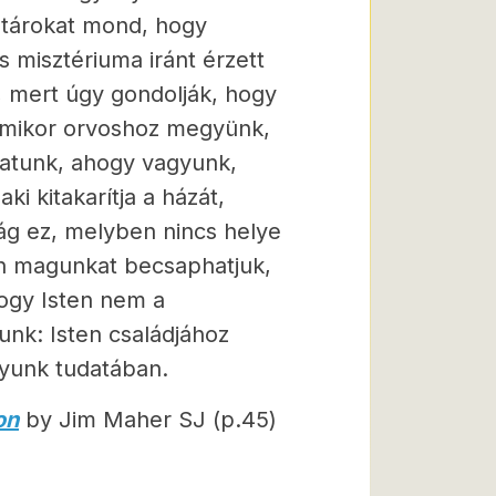
ltárokat mond, hogy
misztériuma iránt érzett
, mert úgy gondolják, hogy
 amikor orvoshoz megyünk,
hatunk, ahogy vagyunk,
ki kitakarítja a házát,
ság ez, melyben nincs helye
en magunkat becsaphatjuk,
hogy Isten nem a
yunk: Isten családjához
gyunk tudatában.
on
by Jim Maher SJ (p.45)