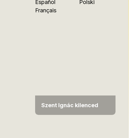
Español
Polski
Français
Szent Ignác kilenced