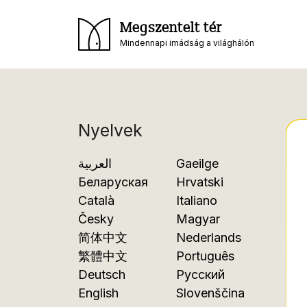
Megszentelt tér
Mindennapi imádság a világhálón
Nyelvek
العربية
Gaeilge
Беларуская
Hrvatski
Català
Italiano
Česky
Magyar
简体中文
Nederlands
繁體中文
Português
Deutsch
Русский
English
Slovenščina