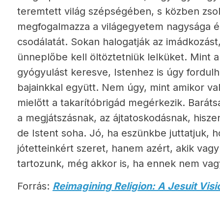
teremtett világ szépségében, s közben zso
megfogalmazza a világegyetem nagysága és 
csodálatát. Sokan halogatják az imádkozást
ünneplőbe kell öltöztetniük lelküket. Mint
gyógyulást keresve, Istenhez is úgy fordul
bajainkkal együtt. Nem úgy, mint amikor vala
mielőtt a takarítóbrigád megérkezik. Barát
a megjátszásnak, az ájtatoskodásnak, hisz
de Istent soha. Jó, ha eszünkbe juttatjuk, 
jótetteinkért szeret, hanem azért, akik vag
tartozunk, még akkor is, ha ennek nem va
Forrás:
Reimagining Religion: A Jesuit Visi