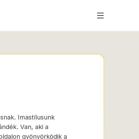
snak. Imastílusunk
ándék. Van, aki a
oldalon gyönyörködik a