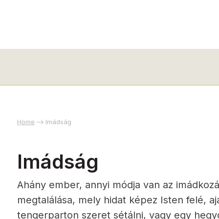
Home
Imádság
Imádság
Ahány ember, annyi módja van az imádkozá
megtalálása, mely hidat képez Isten felé, aj
tengerparton szeret sétálni, vagy egy hegy