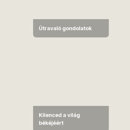
Útravaló gondolatok
Kilenced a világ
békéjéért