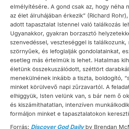
elmélyítésére. A gond csak az, hogy néha n
az élet álruhájában érkezik” (Richard Rohr)
adott tapasztalat Istennel való találkozás l
Ugyanakkor, gyakran borzasztó helyzetekke
szenvedéssel, veszteséggel is találkozunk,
szörnyűek, és lefoglalják gondolatainkat, 
esetleg más értelmük is lehet. Hatalmas kih
életünk összekuszálódott, széttört darabká
menekülnének inkább a tiszta, boldogító, “
minket körülvevő napi zűrzavartól. A felada
elhiggyük, Isten velünk van, s bár nem ő ok
és kiszámíthatatlan, intenzíven munkálkodik
formáljon minket e tapasztalatokon keresztü
Forrás:
Discover God Daily
by Brendan Mc