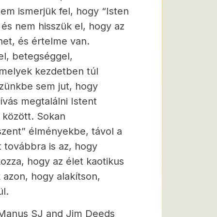
em ismerjük fel, hogy “Isten
, és nem hisszük el, hogy az
ehet, és értelme van.
l, betegséggel,
 melyek kezdetben túl
eszünkbe sem jut, hogy
ívás megtalálni Istent
i között. Sokan
szent” élményekbe, távol a
t továbbra is az, hogy
ozza, hogy az élet kaotikus
 azon, hogy alakítson,
l.
Manus SJ and Jim Deeds