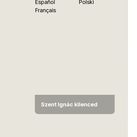
Español
Polski
Français
Szent Ignác kilenced