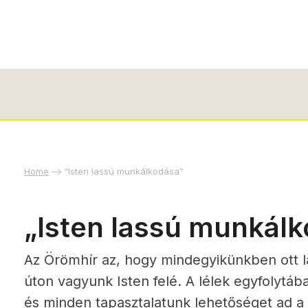
Home
“Isten lassú munkálkodása”
„Isten lassú munkál
Az Örömhír az, hogy mindegyikünkben ott la
úton vagyunk Isten felé. A lélek egyfolytá
és minden tapasztalatunk lehetőséget ad a