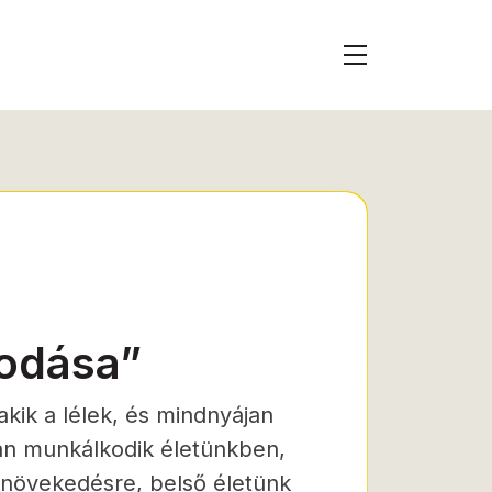
kodása”
kik a lélek, és mindnyájan
ban munkálkodik életünkben,
 növekedésre, belső életünk