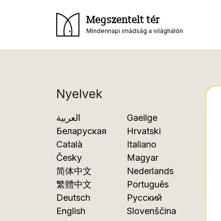
Megszentelt tér
Mindennapi imádság a világhálón
Nyelvek
العربية
Gaeilge
Беларуская
Hrvatski
Català
Italiano
Česky
Magyar
简体中文
Nederlands
繁體中文
Português
Deutsch
Русский
English
Slovenščina