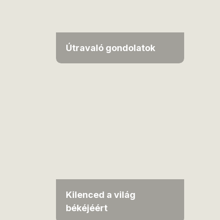
Útravaló gondolatok
Kilenced a világ
békéjéért