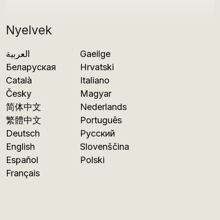
Nyelvek
العربية
Gaeilge
Беларуская
Hrvatski
Català
Italiano
Česky
Magyar
简体中文
Nederlands
繁體中文
Português
Deutsch
Русский
English
Slovenščina
Español
Polski
Français