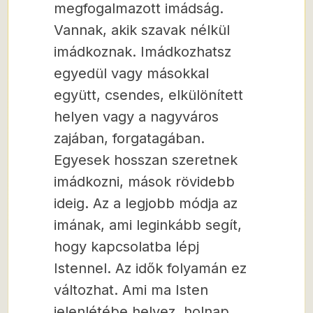
megfogalmazott imádság.
Vannak, akik szavak nélkül
imádkoznak. Imádkozhatsz
egyedül vagy másokkal
együtt, csendes, elkülönített
helyen vagy a nagyváros
zajában, forgatagában.
Egyesek hosszan szeretnek
imádkozni, mások rövidebb
ideig. Az a legjobb módja az
imának, ami leginkább segít,
hogy kapcsolatba lépj
Istennel. Az idők folyamán ez
változhat. Ami ma Isten
jelenlétébe helyez, holnap