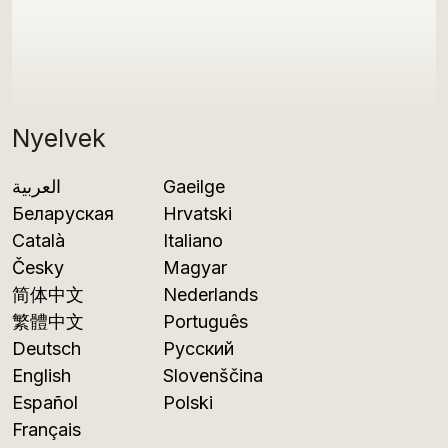
Nyelvek
العربية
Gaeilge
Беларуская
Hrvatski
Català
Italiano
Česky
Magyar
简体中文
Nederlands
繁體中文
Português
Deutsch
Русский
English
Slovenščina
Español
Polski
Français