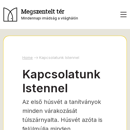
Megszentelt tér
Mindennapi imádság a világhálón
Home
Kapcsolatunk Istennel
Kapcsolatunk
Istennel
Az első húsvét a tanítványok
minden várakozását
túlszárnyalta. Húsvét azóta is
felülmúlja minden