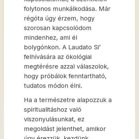
folytonos munkálkodása. Már
régóta úgy érzem, hogy
szorosan kapcsolódom
mindenhez, ami él
bolygónkon. A Laudato Si’
felhívására az ökológiai
megtérésre azzal válaszolok,
hogy próbálok fenntartható,
tudatos módon élni.
Ha a természetre alapozzuk a
spiritualitáshoz való
viszonyulásunkat, ez
megoldást jelenthet, amikor
úgy érezzük, kezdünk