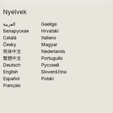
Nyelvek
العربية
Gaeilge
Беларуская
Hrvatski
Català
Italiano
Česky
Magyar
简体中文
Nederlands
繁體中文
Português
Deutsch
Русский
English
Slovenščina
Español
Polski
Français