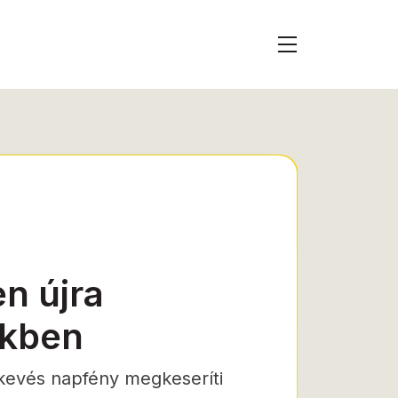
n újra
nkben
a kevés napfény megkeseríti