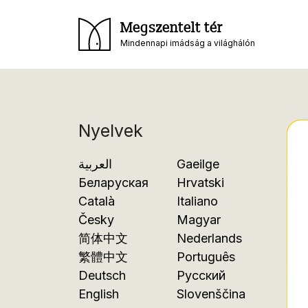
Megszentelt tér
Mindennapi imádság a világhálón
Nyelvek
العربية
Gaeilge
Беларуская
Hrvatski
Català
Italiano
Česky
Magyar
简体中文
Nederlands
繁體中文
Português
Deutsch
Русский
English
Slovenščina