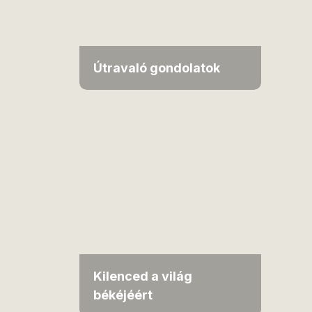
Útravaló gondolatok
Kilenced a világ
békéjéért