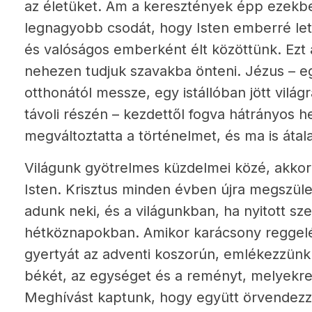
az életüket. Ám a keresztények épp ezekb
legnagyobb csodát, hogy Isten emberré lett
és valóságos emberként élt közöttünk. Ezt
nehezen tudjuk szavakba önteni. Jézus – egy
otthonától messze, egy istállóban jött vilá
távoli részén – kezdettől fogva hátrányos h
megváltoztatta a történelmet, és ma is átala
Világunk gyötrelmes küzdelmei közé, akkor 
Isten. Krisztus minden évben újra megszüle
adunk neki, és a világunkban, ha nyitott sz
hétköznapokban. Amikor karácsony reggelé
gyertyát az adventi koszorún, emlékezzünk 
békét, az egységet és a reményt, melyekre 
Meghívást kaptunk, hogy együtt örvendezz