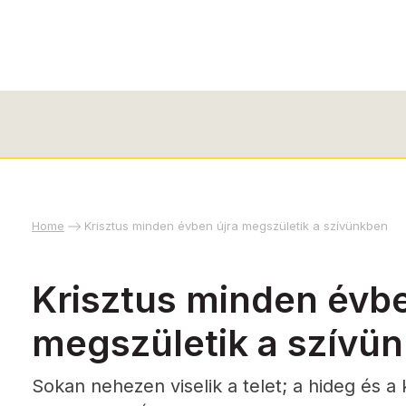
Home
Krisztus minden évben újra megszületik a szívünkben
Krisztus minden évbe
megszületik a szívü
Sokan nehezen viselik a telet; a hideg és 