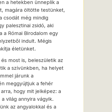
en a hetekben ünneplik a
, magára öltötte testünket,
 a csodát még mindig
 palesztinai zsidó, aki
gra a Római Birodalom egy
elyzetből indult. Mégis
kítja életünket.
és most is, beleszületik az
tik a szívünkben, ha helyet
emmel járunk a
n meggyújtjuk a fehér
arra, hogy mit jelképez: a
a világ annyira vágyik.
ünk az angyalokkal és a