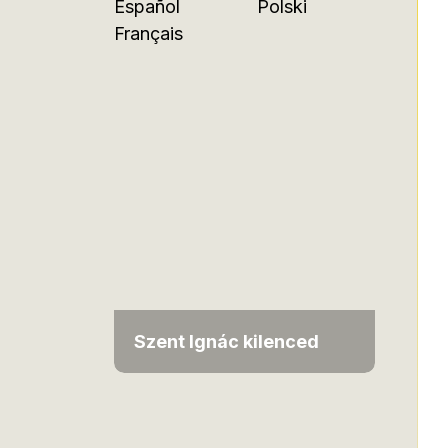
Español
Polski
Français
Szent Ignác kilenced