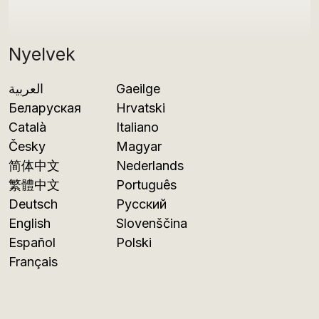
Nyelvek
العربية
Gaeilge
Беларуская
Hrvatski
Català
Italiano
Česky
Magyar
简体中文
Nederlands
繁體中文
Português
Deutsch
Русский
English
Slovenščina
Español
Polski
Français