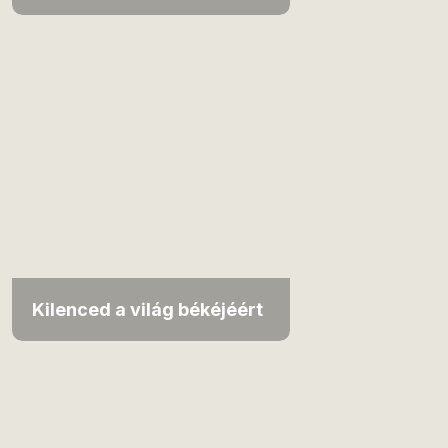
Kilenced a világ békéjéért