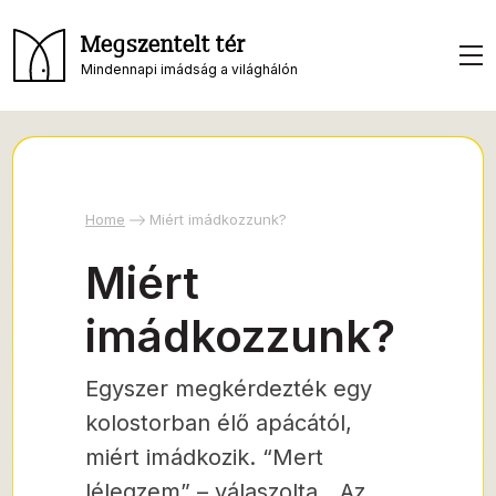
Megszentelt tér
Mindennapi imádság a világhálón
Home
Miért imádkozzunk?
Miért
imádkozzunk?
Egyszer megkérdezték egy
kolostorban élő apácától,
miért imádkozik. “Mert
lélegzem” – válaszolta. „Az