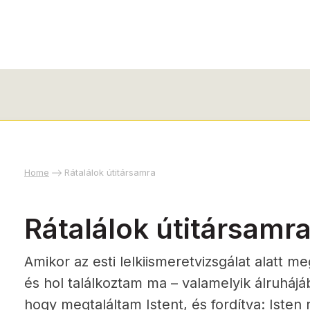
Home
Rátalálok útitársamra
Rátalálok útitársamr
Amikor az esti lelkiismeretvizsgálat alatt
és hol találkoztam ma – valamelyik álruhájáb
hogy megtaláltam Istent, és fordítva: Isten r