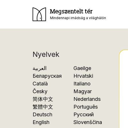
Megszentelt tér
Mindennapi imádság a világhálón
Nyelvek
العربية
Gaeilge
Беларуская
Hrvatski
Català
Italiano
Česky
Magyar
简体中文
Nederlands
繁體中文
Português
Deutsch
Русский
English
Slovenščina