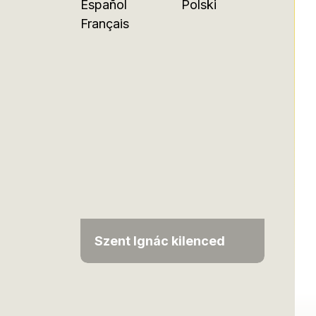
Español
Polski
Français
Szent Ignác kilenced