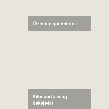
Útravaló gondolatok
Kilenced a világ
békéjéért