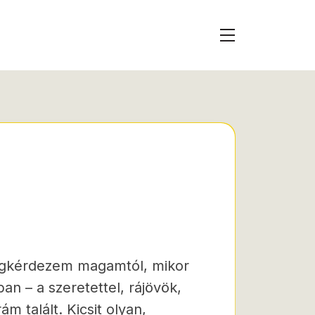
a
 megkérdezem magamtól, mikor
an – a szeretettel, rájövök,
ám talált. Kicsit olyan,