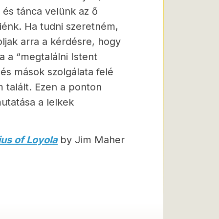
 és tánca velünk az ő
iénk. Ha tudni szeretném,
ljak arra a kérdésre, hogy
 a “megtalálni Istent
és mások szolgálata felé
m talált. Ezen a ponton
utatása a lelkek
ius of Loyola
by Jim Maher