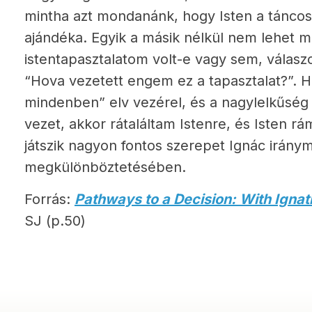
mintha azt mondanánk, hogy Isten a táncos
ajándéka. Egyik a másik nélkül nem lehet m
istentapasztalatom volt-e vagy sem, válaszo
“Hova vezetett engem ez a tapasztalat?”. Ha
mindenben” elv vezérel, és a nagylelkűség 
vezet, akkor rátaláltam Istenre, és Isten rá
játszik nagyon fontos szerepet Ignác iránym
megkülönböztetésében.
Forrás:
Pathways to a Decision: With Ignat
SJ (p.50)