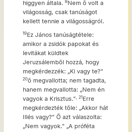
8
higgyen általa.
Nem ő volt a
világosság, csak tanúságot
kellett tennie a világosságról.
19
Ez János tanúságtétele:
amikor a zsidók papokat és
levitákat küldtek
Jeruzsálemből hozzá, hogy
megkérdezzék: „Ki vagy te?”
20
ő megvallotta; nem tagadta,
hanem megvallotta: „Nem én
,
21
vagyok a Krisztus.”
Erre
megkérdezték tőle: „Akkor hát
Illés vagy?” Ő azt válaszolta:
„Nem vagyok.” „A próféta