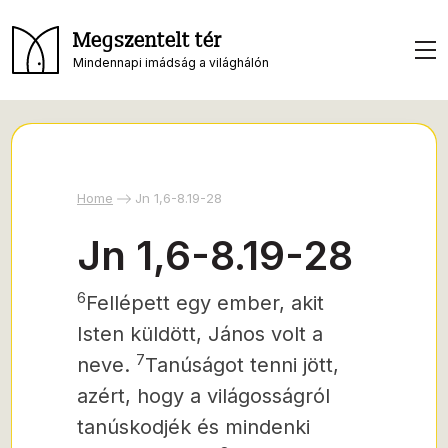
Megszentelt tér
Mindennapi imádság a világhálón
Home
Jn 1,6-8.19-28
Jn 1,6-8.19-28
6
Fellépett egy ember, akit
Isten küldött, János volt a
7
neve.
Tanúságot tenni jött,
azért, hogy a világosságról
tanúskodjék és mindenki