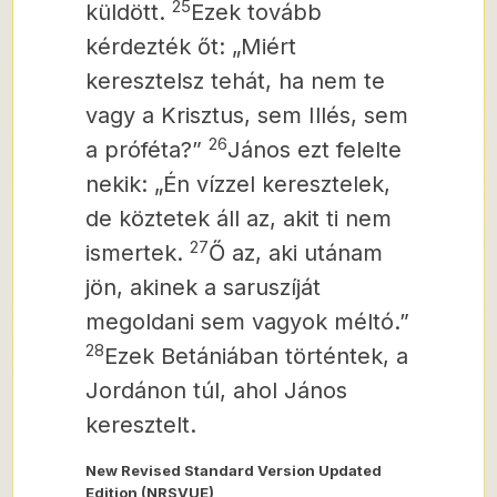
25
küldött.
Ezek tovább
kérdezték őt: „Miért
keresztelsz tehát, ha nem te
vagy a Krisztus, sem Illés, sem
26
a próféta?”
János ezt felelte
nekik: „Én vízzel keresztelek,
de köztetek áll az, akit ti nem
27
ismertek.
Ő az, aki utánam
jön, akinek a saruszíját
megoldani sem vagyok méltó.”
28
Ezek Betániában történtek, a
Jordánon túl, ahol János
keresztelt.
New Revised Standard Version Updated
Edition (NRSVUE)