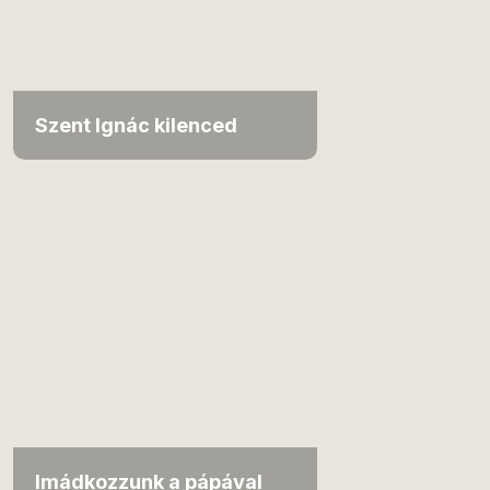
Szent Ignác kilenced
Imádkozzunk a pápával