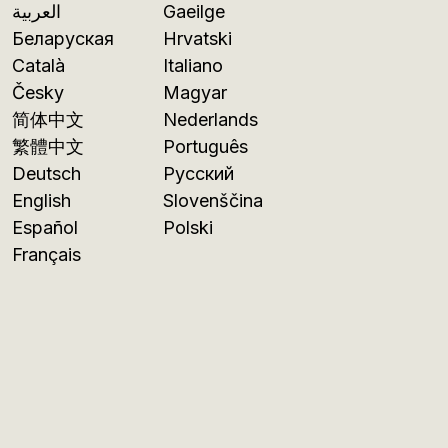
العربية
Gaeilge
Беларуская
Hrvatski
Català
Italiano
Česky
Magyar
简体中文
Nederlands
繁體中文
Português
Deutsch
Русский
English
Slovenščina
Español
Polski
Français