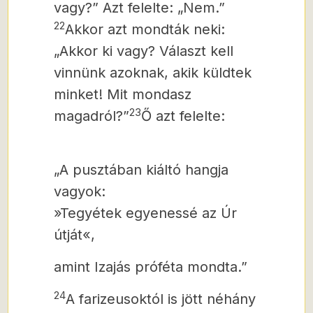
vagy?” Azt felelte: „Nem.”
22
Akkor azt mondták neki:
„Akkor ki vagy? Választ kell
vinnünk azoknak, akik küldtek
minket! Mit mondasz
23
magadról?”
Ő azt felelte:
„A pusztában kiáltó hangja
vagyok:
»Tegyétek egyenessé az Úr
útját«,
amint Izajás próféta mondta.”
24
A farizeusoktól is jött néhány