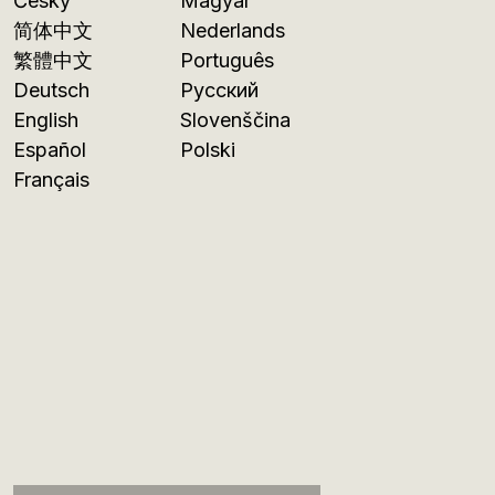
Česky
Magyar
简体中文
Nederlands
繁體中文
Português
Deutsch
Русский
English
Slovenščina
Español
Polski
Français