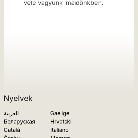
vele vagyunk imaidőnkben.
Nyelvek
العربية
Gaeilge
Беларуская
Hrvatski
Català
Italiano