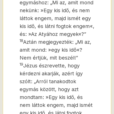
egymáshoz: „Mi az, amit mond
nekünk: »Egy kis idő, és nem
láttok engem, majd ismét egy
kis idő, és látni fogtok engem«,
és: »Az Atyához megyek«?”
18
Aztán megjegyezték: „Mi az,
amit mond: »egy kis idő«?
Nem értjük, mit beszél!”
19
Jézus észrevette, hogy
kérdezni akarják, azért így
szólt: „Arról tanakodtok
egymás között, hogy azt
mondtam: »Egy kis idő, és
nem láttok engem, majd ismét
egy kis idő, és látni fogtok