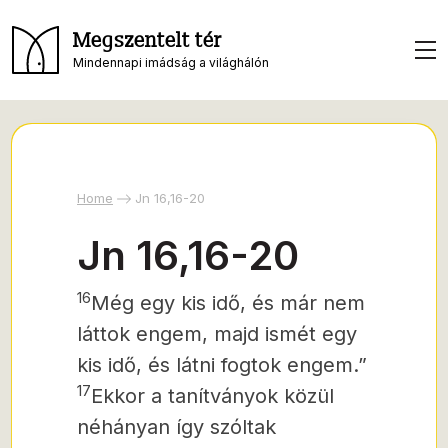
Megszentelt tér
Mindennapi imádság a világhálón
Home
Jn 16,16-20
Jn 16,16-20
16
Még egy kis idő, és már nem
láttok engem, majd ismét egy
kis idő, és látni fogtok engem.”
17
Ekkor a tanítványok közül
néhányan így szóltak