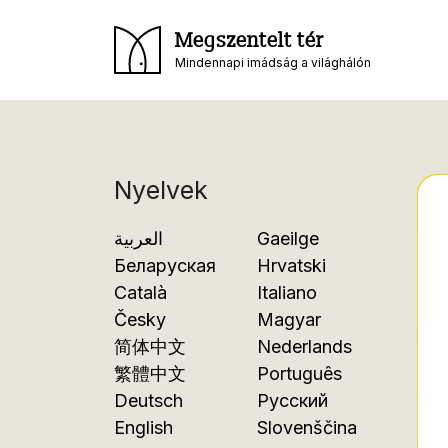
Megszentelt tér
Mindennapi imádság a világhálón
Nyelvek
العربية
Gaeilge
Беларуская
Hrvatski
Català
Italiano
Česky
Magyar
简体中文
Nederlands
繁體中文
Português
Deutsch
Русский
English
Slovenščina