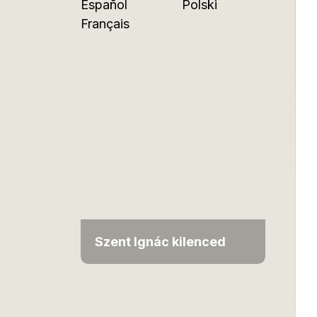
Español
Polski
Français
Szent Ignác kilenced