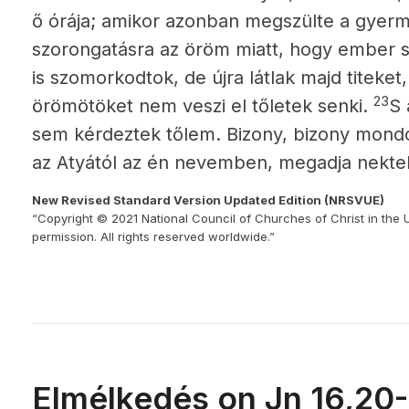
ő órája; amikor azonban megszülte a gyer
szorongatásra az öröm miatt, hogy ember sz
is szomorkodtok, de újra látlak majd titeket,
23
örömötöket nem veszi el tőletek senki.
S 
sem kérdeztek tőlem.
Bizony, bizony mondo
az Atyától az én nevemben, megadja nekte
New Revised Standard Version Updated Edition (NRSVUE)
“Copyright © 2021 National Council of Churches of Christ in the 
permission. All rights reserved worldwide.”
Elmélkedés on Jn 16,20