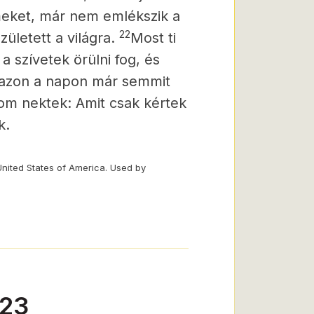
meket, már nem emlékszik a
22
ületett a világra.
Most ti
 a szívetek örülni fog, és
azon a napon már semmit
m nektek: Amit csak kértek
k.
United States of America. Used by
-23