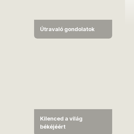
Útravaló gondolatok
Kilenced a világ
békéjéért