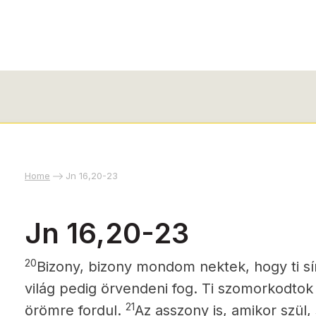
Home
Jn 16,20-23
Jn 16,20-23
20
Bizony, bizony mondom nektek, hogy ti sír
világ pedig örvendeni fog. Ti szomorkodto
21
örömre fordul.
Az asszony is, amikor szül,