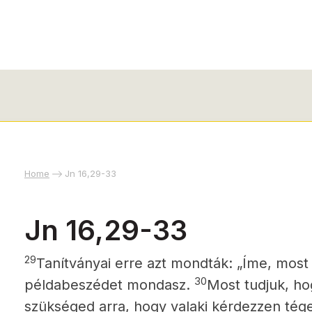
Home
Jn 16,29-33
Jn 16,29-33
29
Tanítványai erre azt mondták: „Íme, most
30
példabeszédet mondasz.
Most tudjuk, ho
szükséged arra, hogy valaki kérdezzen tége