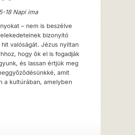
5-18 Napi ima
ányokat – nem is beszélve
selekedeteinek bizonyító
hit valóságát. Jézus nyíltan
ahhoz, hogy ők el is fogadják
gyunk, és lassan értjük meg
k meggyőződésünkké, amit
an a kultúrában, amelyben