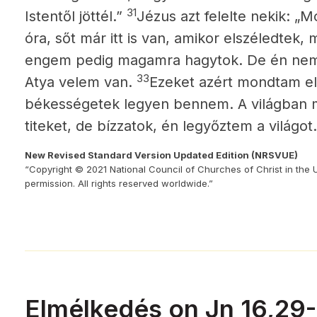
31
Istentől jöttél.”
Jézus azt felelte nekik: „M
óra, sőt már itt is van, amikor elszéledtek,
engem pedig magamra hagytok. De én nem
33
Atya velem van.
Ezeket azért mondtam el
békességetek legyen bennem. A világban 
titeket, de bízzatok, én legyőztem a világot.
New Revised Standard Version Updated Edition (NRSVUE)
“Copyright © 2021 National Council of Churches of Christ in the 
permission. All rights reserved worldwide.”
Elmélkedés on Jn 16,29