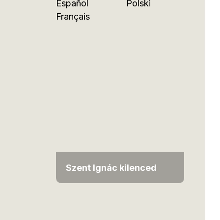
Español
Polski
Français
Szent Ignác kilenced