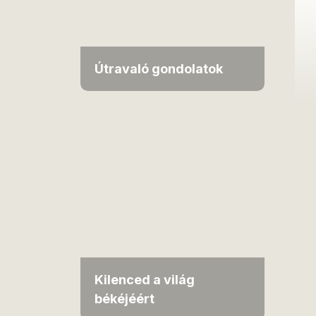
Útravaló gondolatok
Kilenced a világ
békéjéért