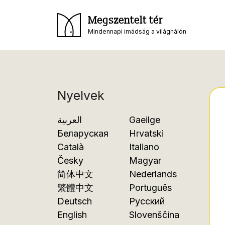
Megszentelt tér
Mindennapi imádság a világhálón
Nyelvek
العربية
Gaeilge
Беларуская
Hrvatski
Català
Italiano
Česky
Magyar
简体中文
Nederlands
繁體中文
Português
Deutsch
Русский
English
Slovenščina