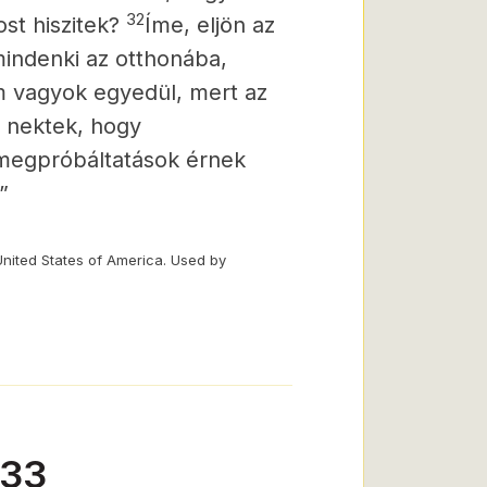
32
ost hiszitek?
Íme, eljön az
 mindenki az otthonába,
 vagyok egyedül, mert az
 nektek, hogy
megpróbáltatások érnek
”
United States of America. Used by
-33