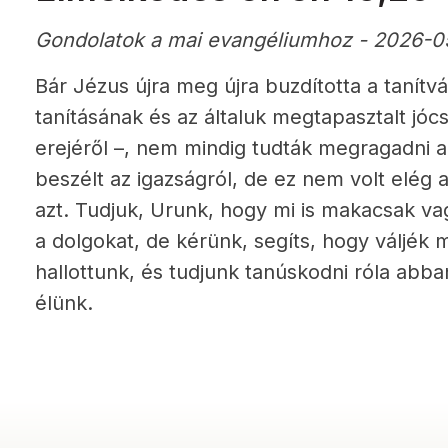
Gondolatok a mai evangéliumhoz - 2026-0
Bár Jézus újra meg újra buzdította a tanítv
tanításának és az általuk megtapasztalt jóc
erejéről –, nem mindig tudták megragadni a 
beszélt az igazságról, de ez nem volt elég 
azt. Tudjuk, Urunk, hogy mi is makacsak va
a dolgokat, de kérünk, segíts, hogy váljé
hallottunk, és tudjunk tanúskodni róla abb
élünk.