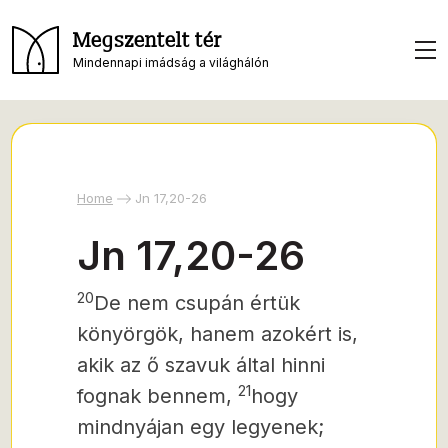
Megszentelt tér
Mindennapi imádság a világhálón
Home
Jn 17,20-26
Jn 17,20-26
20
De nem csupán értük
könyörgök, hanem azokért is,
akik az ő szavuk által hinni
21
fognak bennem,
hogy
mindnyájan egy legyenek;