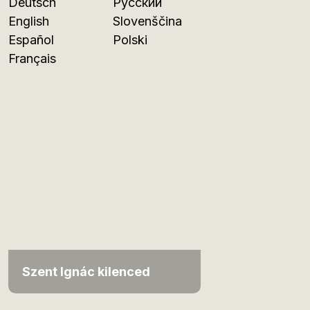
Deutsch
Русский
English
Slovenščina
Español
Polski
Français
Szent Ignác kilenced