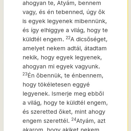
ahogyan te, Atyám, bennem
vagy, és én tebenned, úgy ők
is egyek legyenek mibennünk,
és így elhiggye a világ, hogy te
22
küldtél engem.
A dicsőséget,
amelyet nekem adtál, átadtam
nekik, hogy egyek legyenek,
ahogyan mi egyek vagyunk.
23
Én őbennük, te énbennem,
hogy tökéletesen eggyé
legyenek. Ismerje meg ebből
a világ, hogy te küldtél engem,
és szeretted őket, mint ahogy
24
engem szerettél.
Atyám, azt
akarom, hogy akiket nekem