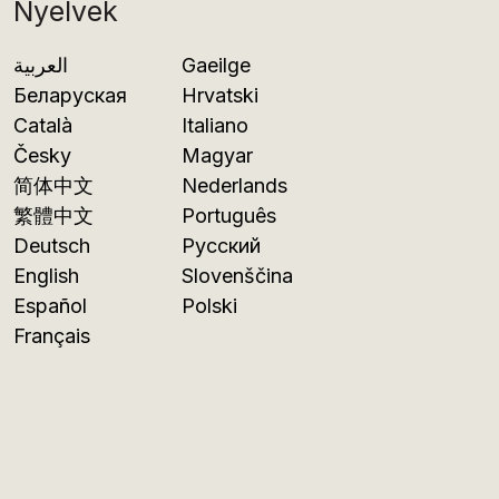
Nyelvek
العربية
Gaeilge
Беларуская
Hrvatski
Català
Italiano
Česky
Magyar
简体中文
Nederlands
繁體中文
Português
Deutsch
Русский
English
Slovenščina
Español
Polski
Français