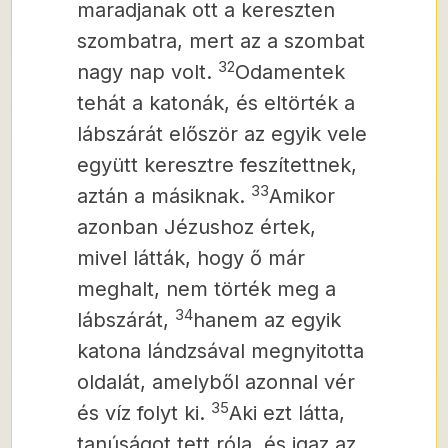
maradjanak ott a kereszten
szombatra, mert az a szombat
32
nagy nap volt.
Odamentek
tehát a katonák, és eltörték a
lábszárát először az egyik vele
együtt keresztre feszítettnek,
33
aztán a másiknak.
Amikor
azonban Jézushoz értek,
mivel látták, hogy ő már
meghalt, nem törték meg a
34
lábszárát,
hanem az egyik
katona lándzsával megnyitotta
oldalát, amelyből azonnal vér
35
és víz folyt ki.
Aki ezt látta,
tanúságot tett róla, és igaz az