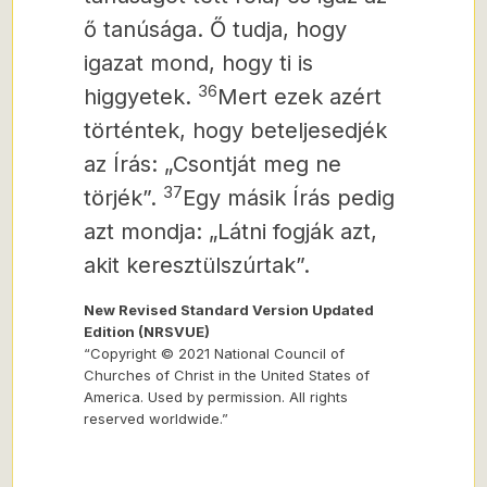
ő tanúsága.
Ő tudja, hogy
igazat mond,
hogy ti is
36
higgyetek.
Mert ezek azért
történtek, hogy beteljesedjék
az Írás: „Csontját meg ne
37
törjék”.
Egy másik Írás pedig
azt mondja: „Látni fogják azt,
akit keresztülszúrtak”.
New Revised Standard Version Updated
Edition (NRSVUE)
“Copyright © 2021 National Council of
Churches of Christ in the United States of
America. Used by permission. All rights
reserved worldwide.”