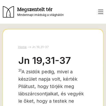
Megszentelt tér
Mindennapi imádság a világhálón
Home
Jn 19,31-37
Jn 19,31-37
31
A zsidók pedig, mivel a
készület napja volt, kérték
Pilátust, hogy törjék meg
lábszárcsontjaikat, és vegyék
le őket, hogy a testek ne