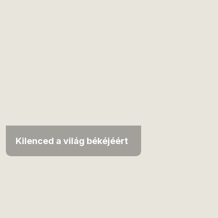
Kilenced a világ békéjéért