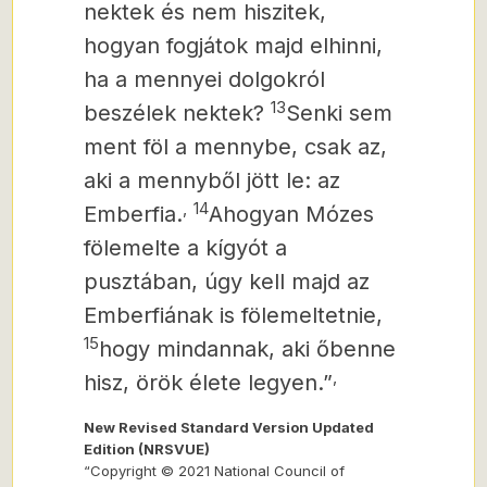
nektek és nem hiszitek,
hogyan fogjátok majd elhinni,
ha a mennyei dolgokról
13
beszélek nektek?
Senki sem
ment föl a mennybe, csak az,
aki a mennyből jött le: az
,
14
Emberfia.
Ahogyan Mózes
fölemelte a kígyót a
pusztában, úgy kell majd az
Emberfiának is fölemeltetnie,
15
hogy mindannak, aki őbenne
,
hisz, örök élete legyen.”
New Revised Standard Version Updated
Edition (NRSVUE)
“Copyright © 2021 National Council of