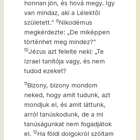
honnan jön, és hová megy. Így
van mindaz, aki a Lélektől
9
született.”
Nikodémus
megkérdezte: „De miképpen
történhet meg mindez?”
10
Jézus azt felelte neki: „Te
Izrael tanítója vagy, és nem
tudod ezeket?
11
Bizony, bizony mondom
neked, hogy amit tudunk, azt
mondjuk el, és amit láttunk,
arról tanúskodunk, de
a mi
tanúságunkat nem fogadjátok
12
el.
Ha földi dolgokról szóltam