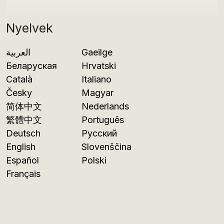
Nyelvek
العربية
Gaeilge
Беларуская
Hrvatski
Català
Italiano
Česky
Magyar
简体中文
Nederlands
繁體中文
Português
Deutsch
Русский
English
Slovenščina
Español
Polski
Français