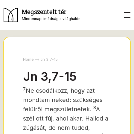
Megszentelt tér
Mindennapi imádság a világhálón
Home
Jn 3,7-15
Jn 3,7-15
7
Ne csodálkozz, hogy azt
mondtam neked:
szükséges
8
felülről megszületnetek.
A
szél
ott fúj, ahol akar. Hallod a
zúgását, de nem tudod,