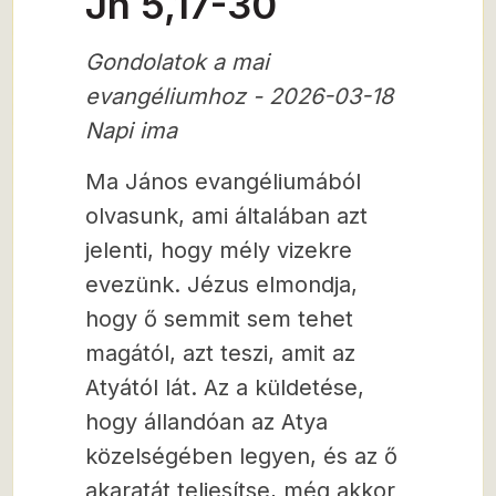
Jn 5,17-30
Gondolatok a mai
evangéliumhoz - 2026-03-18
Napi ima
Ma János evangéliumából
olvasunk, ami általában azt
jelenti, hogy mély vizekre
evezünk. Jézus elmondja,
hogy ő semmit sem tehet
magától, azt teszi, amit az
Atyától lát. Az a küldetése,
hogy állandóan az Atya
közelségében legyen, és az ő
akaratát teljesítse, még akkor