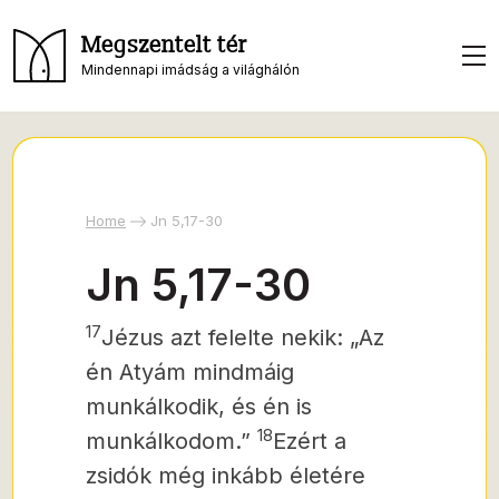
Megszentelt tér
Mindennapi imádság a világhálón
Home
Jn 5,17-30
Jn 5,17-30
17
Jézus azt felelte nekik: „Az
én Atyám mindmáig
munkálkodik, és én is
18
munkálkodom.”
Ezért a
zsidók még inkább életére