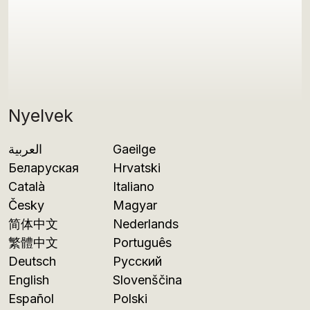
Nyelvek
العربية
Gaeilge
Беларуская
Hrvatski
Català
Italiano
Česky
Magyar
简体中文
Nederlands
繁體中文
Português
Deutsch
Русский
English
Slovenščina
Español
Polski