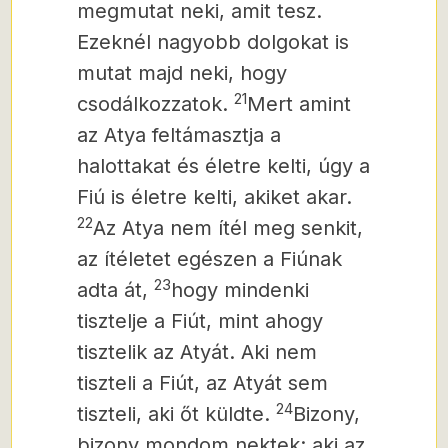
megmutat neki, amit tesz.
Ezeknél nagyobb dolgokat is
mutat majd neki, hogy
21
csodálkozzatok.
Mert amint
az Atya feltámasztja a
halottakat és életre kelti, úgy a
Fiú is életre kelti, akiket akar.
22
Az Atya nem ítél meg senkit,
az ítéletet egészen a Fiúnak
23
adta át,
hogy mindenki
tisztelje a Fiút, mint ahogy
tisztelik az Atyát. Aki nem
tiszteli a Fiút, az Atyát sem
24
tiszteli, aki őt küldte.
Bizony,
bizony mondom nektek: aki az