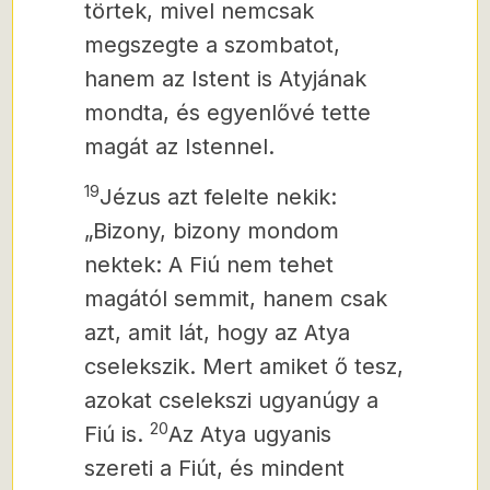
törtek, mivel nemcsak
megszegte a szombatot,
hanem az Istent is Atyjának
mondta, és egyenlővé tette
magát az Istennel.
19
Jézus azt felelte nekik:
„Bizony, bizony mondom
nektek: A Fiú nem tehet
magától semmit, hanem csak
azt, amit lát, hogy az Atya
cselekszik. Mert amiket ő tesz,
azokat cselekszi ugyanúgy a
20
Fiú is.
Az Atya ugyanis
szereti a Fiút, és mindent