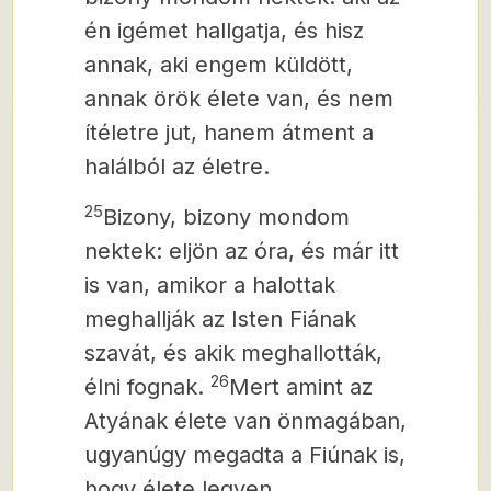
én igémet hallgatja, és hisz
annak, aki engem küldött,
annak örök élete van, és nem
ítéletre jut, hanem átment a
halálból az életre.
25
Bizony, bizony mondom
nektek: eljön az óra, és már itt
is van, amikor a halottak
meghallják az Isten Fiának
szavát, és akik meghallották,
26
élni fognak.
Mert amint az
Atyának élete van önmagában,
ugyanúgy megadta a Fiúnak is,
hogy élete legyen