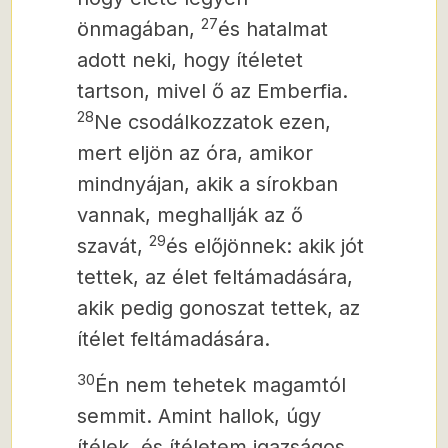
27
önmagában,
és hatalmat
adott neki, hogy ítéletet
tartson, mivel ő az Emberfia.
28
Ne csodálkozzatok ezen,
mert eljön az óra, amikor
mindnyájan, akik a sírokban
vannak, meghallják az ő
29
szavát,
és előjönnek: akik jót
tettek, az élet feltámadására,
akik pedig gonoszat tettek, az
ítélet feltámadására.
30
Én nem tehetek magamtól
semmit. Amint hallok, úgy
ítélek, és ítéletem igazságos,