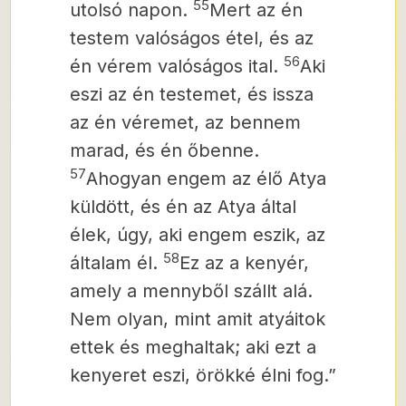
55
utolsó napon.
Mert az én
testem valóságos étel, és az
56
én vérem valóságos ital.
Aki
eszi az én testemet, és issza
az én véremet, az bennem
marad, és én őbenne.
57
Ahogyan engem az élő Atya
küldött, és én az Atya által
élek, úgy, aki engem eszik, az
58
általam él.
Ez az a kenyér,
amely a mennyből szállt alá.
Nem olyan, mint amit atyáitok
ettek és meghaltak; aki ezt a
kenyeret eszi, örökké élni fog.”