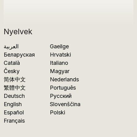
Nyelvek
العربية
Gaeilge
Беларуская
Hrvatski
Català
Italiano
Česky
Magyar
简体中文
Nederlands
繁體中文
Português
Deutsch
Русский
English
Slovenščina
Español
Polski
Français