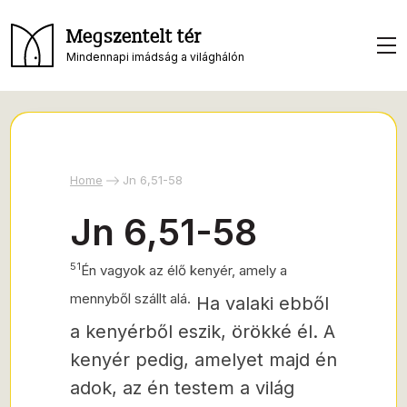
Megszentelt tér
Mindennapi imádság a világhálón
Home
Jn 6,51-58
Jn 6,51-58
51
Én vagyok az élő kenyér, amely a
mennyből szállt alá.
Ha valaki ebből
a kenyérből eszik, örökké él. A
kenyér pedig, amelyet majd én
adok, az én testem a világ