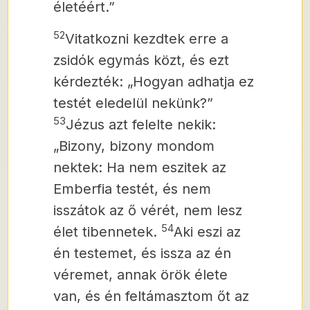
életéért.”
52
Vitatkozni kezdtek erre a
zsidók egymás közt, és ezt
kérdezték: „Hogyan adhatja ez
testét eledelül nekünk?”
53
Jézus azt felelte nekik:
„Bizony, bizony mondom
nektek: Ha nem eszitek az
Emberfia testét, és nem
isszátok az ő vérét, nem lesz
54
élet tibennetek.
Aki eszi az
én testemet, és issza az én
véremet, annak örök élete
van, és én feltámasztom őt az