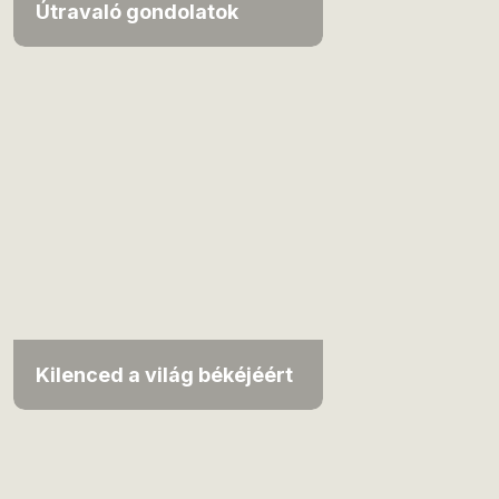
Útravaló gondolatok
Kilenced a világ békéjéért