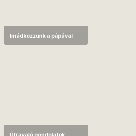
Imádkozzunk a pápával
Útravaló gondolatok