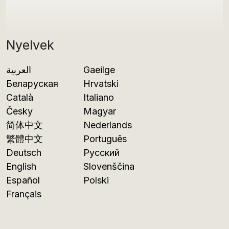
Nyelvek
العربية
Gaeilge
Беларуская
Hrvatski
Català
Italiano
Česky
Magyar
简体中文
Nederlands
繁體中文
Português
Deutsch
Русский
English
Slovenščina
Español
Polski
Français