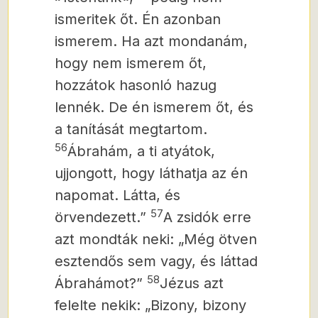
ismeritek őt. Én azonban
ismerem. Ha azt mondanám,
hogy nem ismerem őt,
hozzátok hasonló hazug
lennék. De én ismerem őt, és
a tanítását megtartom.
56
Ábrahám, a ti atyátok,
ujjongott, hogy láthatja az én
napomat. Látta, és
57
örvendezett.”
A zsidók erre
azt mondták neki: „Még ötven
esztendős sem vagy, és láttad
58
Ábrahámot?”
Jézus azt
felelte nekik: „Bizony, bizony