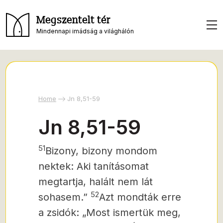
Megszentelt tér
Mindennapi imádság a világhálón
Home
Jn 8,51-59
Jn 8,51-59
51
Bizony, bizony mondom
nektek: Aki tanításomat
megtartja, halált nem lát
52
sohasem.”
Azt mondták erre
a zsidók: „Most ismertük meg,