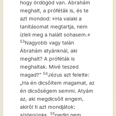
hogy ördögöd van. Ábrahám
meghalt, a próféták is, és te
azt mondod: »Ha valaki a
tanításomat megtartja, nem
ízleli meg a halált sohasem.«
53
Nagyobb vagy talán
Ábrahám atyánknál, aki
meghalt? A próféták is
meghaltak. Mivé teszed
54
magad?”
Jézus azt felelte:
„Ha én dicsőítem magamat, az
én dicsőségem semmi. Atyám
az, aki megdicsőít engem,
akiről ti azt mondjátok:
55
»Istenünk«,
pedig nem