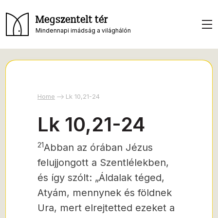
Megszentelt tér
Mindennapi imádság a világhálón
Home
Lk 10,21-24
Lk 10,21-24
21
Abban az órában Jézus
felujjongott a Szentlélekben,
és így szólt: „Áldalak téged,
Atyám, mennynek és földnek
Ura, mert elrejtetted ezeket a