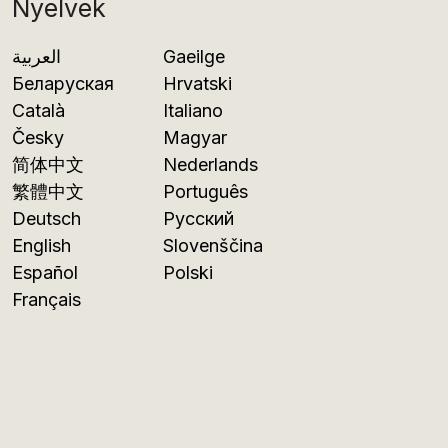
Nyelvek
العربية
Gaeilge
Беларуская
Hrvatski
Català
Italiano
Česky
Magyar
简体中文
Nederlands
繁體中文
Português
Deutsch
Русский
English
Slovenščina
Español
Polski
Français