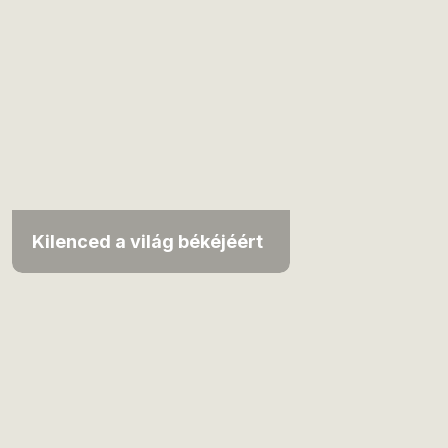
Kilenced a világ békéjéért