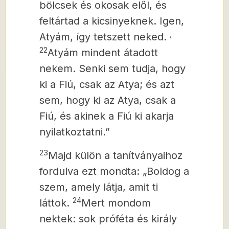
bölcsek és okosak elől, és
feltártad a kicsinyeknek. Igen,
,
Atyám, így tetszett neked.
22
Atyám mindent átadott
nekem. Senki sem tudja, hogy
ki a Fiú, csak az Atya; és azt
sem, hogy ki az Atya, csak a
Fiú, és akinek a Fiú ki akarja
nyilatkoztatni.”
23
Majd külön a tanítványaihoz
fordulva
ezt mondta: „Boldog a
szem, amely látja, amit ti
24
láttok.
Mert mondom
nektek: sok próféta és király