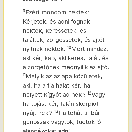
9
Ezért mondom nektek:
Kérjetek, és adni fognak
nektek, keressetek, és
találtok, zörgessetek, és ajtót
10
nyitnak nektek.
Mert mindaz,
aki kér, kap, aki keres, talál, és
a zörgetőnek megnyílik az ajtó.
11
Melyik az az apa közületek,
aki, ha a fia
halat kér, hal
12
helyett kígyót ad neki?
Vagy
ha tojást kér, talán skorpiót
13
nyújt neki?
Ha tehát ti, bár
gonoszak vagytok, tudtok jó
ajándékokat adni