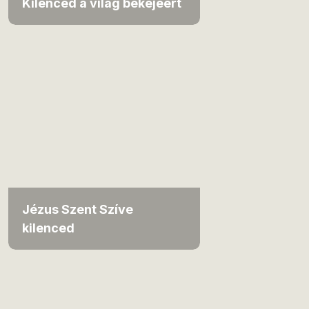
Kilenced a világ békéjéért
Jézus Szent Szíve
kilenced