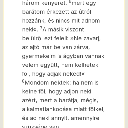
6
három kenyeret,
mert egy
barátom érkezett az útról
hozzánk, és nincs mit adnom
7
neki«.
A másik viszont
belülről ezt feleli: »Ne zavarj,
az ajtó már be van zárva,
gyermekeim is ágyban vannak
velem együtt, nem kelhetek
föl, hogy adjak neked!«
8
Mondom nektek: ha nem is
kelne föl, hogy adjon neki
azért, mert a barátja, mégis,
alkalmatlankodása miatt fölkel,
és ad neki annyit, amennyire
szüksége van.