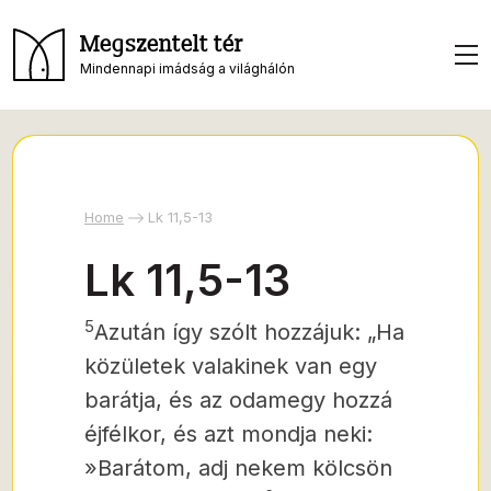
Megszentelt tér
Mindennapi imádság a világhálón
Home
Lk 11,5-13
Lk 11,5-13
5
Azután így szólt hozzájuk: „Ha
közületek valakinek van egy
barátja, és az odamegy hozzá
éjfélkor, és azt mondja neki:
»Barátom, adj nekem kölcsön