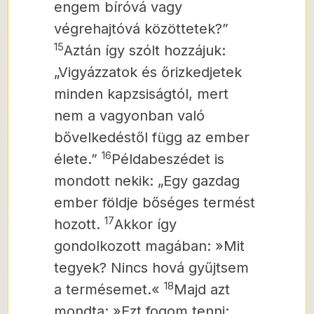
engem bíróvá vagy
végrehajtóvá közöttetek?”
15
Aztán így szólt hozzájuk:
„Vigyázzatok és őrizkedjetek
minden kapzsiságtól, mert
nem a vagyonban való
bővelkedéstől függ az ember
16
élete.”
Példabeszédet is
mondott nekik: „Egy gazdag
ember földje bőséges termést
17
hozott.
Akkor így
gondolkozott magában: »Mit
tegyek? Nincs hová gyűjtsem
18
a termésemet.«
Majd azt
mondta: »Ezt fogom tenni: