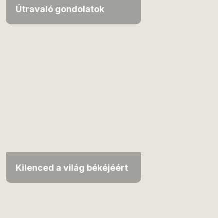
Útravaló gondolatok
Kilenced a világ békéjéért