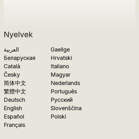
Nyelvek
العربية
Gaeilge
Беларуская
Hrvatski
Català
Italiano
Česky
Magyar
简体中文
Nederlands
繁體中文
Português
Deutsch
Русский
English
Slovenščina
Español
Polski
Français