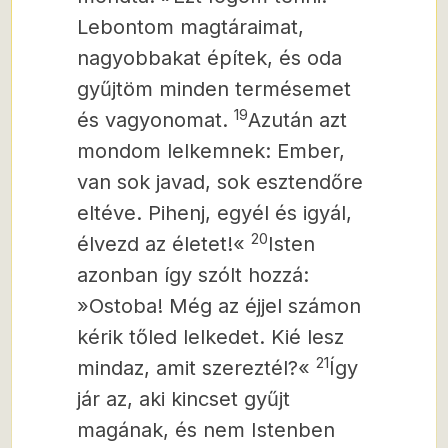
Lebontom magtáraimat,
nagyobbakat építek, és oda
gyűjtöm minden termésemet
19
és vagyonomat.
Azután azt
mondom lelkemnek: Ember,
van sok javad, sok esztendőre
eltéve. Pihenj, egyél és igyál,
20
élvezd az életet!«
Isten
azonban így szólt hozzá:
»Ostoba! Még az éjjel számon
kérik tőled lelkedet. Kié lesz
21
mindaz, amit szereztél?«
Így
jár az, aki kincset gyűjt
magának, és nem Istenben