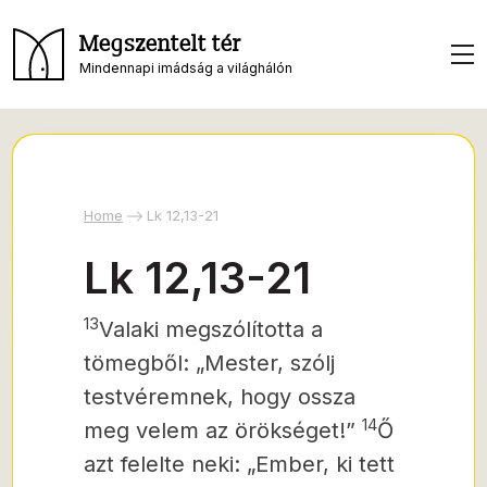
Megszentelt tér
Mindennapi imádság a világhálón
Home
Lk 12,13-21
Lk 12,13-21
13
Valaki megszólította a
tömegből: „Mester, szólj
testvéremnek, hogy ossza
14
meg velem az örökséget!”
Ő
azt felelte neki: „Ember, ki tett