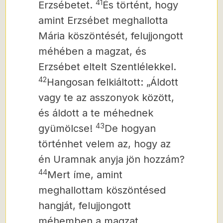
41
Erzsébetet.
És történt, hogy
amint Erzsébet meghallotta
Mária köszöntését, felujjongott
méhében a magzat, és
Erzsébet eltelt Szentlélekkel.
42
Hangosan felkiáltott: „Áldott
vagy te az asszonyok között,
és áldott a te méhednek
43
gyümölcse!
De hogyan
történhet velem az, hogy az
én Uramnak anyja jön hozzám?
44
Mert íme, amint
meghallottam köszöntésed
hangját, felujjongott
méhemben a magzat.