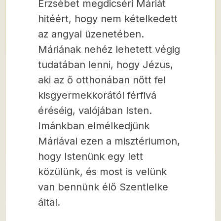
Erzsébet megdicséri Máriát
hitéért, hogy nem kételkedett
az angyal üzenetében.
Máriának nehéz lehetett végig
tudatában lenni, hogy Jézus,
aki az ő otthonában nőtt fel
kisgyermekkorától férfivá
éréséig, valójában Isten.
Imánkban elmélkedjünk
Máriával ezen a misztériumon,
hogy Istenünk egy lett
közülünk, és most is velünk
van bennünk élő Szentlelke
által.