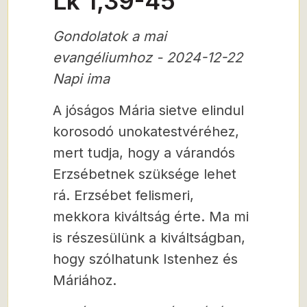
Lk 1,39-45
Gondolatok a mai
evangéliumhoz - 2024-12-22
Napi ima
A jóságos Mária sietve elindul
korosodó unokatestvéréhez,
mert tudja, hogy a várandós
Erzsébetnek szüksége lehet
rá. Erzsébet felismeri,
mekkora kiváltság érte. Ma mi
is részesülünk a kiváltságban,
hogy szólhatunk Istenhez és
Máriához.