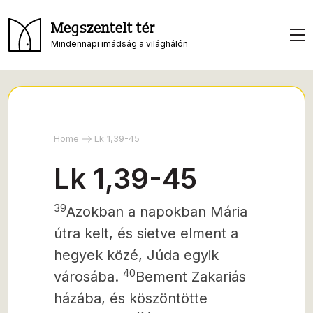
Megszentelt tér
Mindennapi imádság a világhálón
Home
Lk 1,39-45
Lk 1,39-45
39
Azokban a napokban Mária
útra kelt, és sietve elment a
hegyek közé, Júda egyik
40
városába.
Bement Zakariás
házába, és köszöntötte