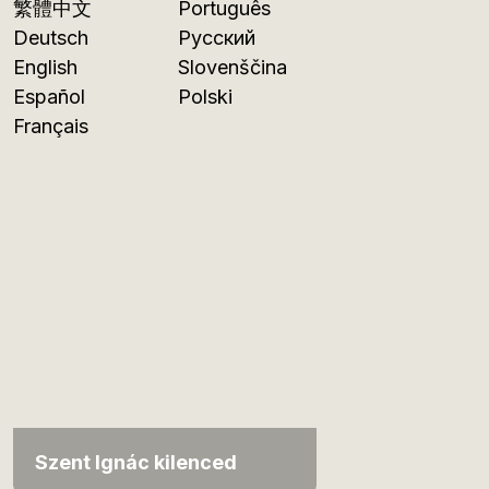
繁體中文
Português
Deutsch
Русский
English
Slovenščina
Español
Polski
Français
Szent Ignác kilenced