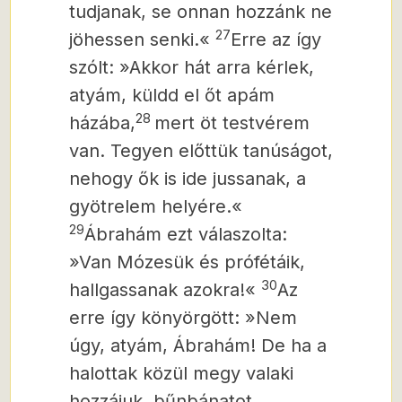
tudjanak, se onnan hozzánk ne
27
jöhessen senki.«
Erre az így
szólt: »Akkor hát arra kérlek,
atyám, küldd el őt apám
28
házába,
mert öt testvérem
van. Tegyen előttük tanúságot,
nehogy ők is ide jussanak, a
gyötrelem helyére.«
29
Ábrahám ezt válaszolta:
»Van Mózesük és prófétáik,
30
hallgassanak azokra!«
Az
erre így könyörgött: »Nem
úgy, atyám, Ábrahám! De ha a
halottak közül megy valaki
hozzájuk, bűnbánatot