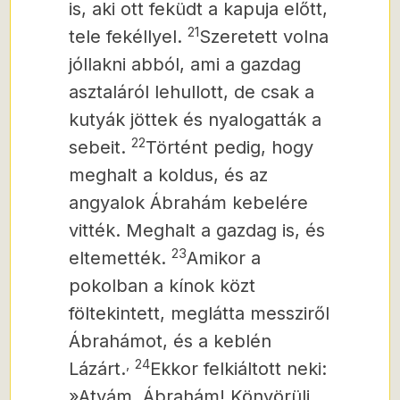
is, aki ott feküdt a kapuja előtt,
21
tele fekéllyel.
Szeretett volna
jóllakni abból, ami a gazdag
asztaláról lehullott, de csak a
kutyák jöttek és nyalogatták a
22
sebeit.
Történt pedig, hogy
meghalt a koldus, és az
angyalok Ábrahám kebelére
vitték.
Meghalt a gazdag is, és
23
eltemették.
Amikor a
pokolban a kínok közt
föltekintett, meglátta messziről
Ábrahámot, és a keblén
,
24
Lázárt.
Ekkor felkiáltott neki:
»Atyám, Ábrahám! Könyörülj