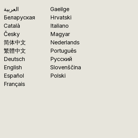
العربية
Gaeilge
Беларуская
Hrvatski
Català
Italiano
Česky
Magyar
简体中文
Nederlands
繁體中文
Português
Deutsch
Русский
English
Slovenščina
Español
Polski
Français