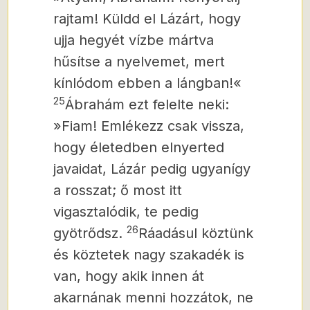
rajtam! Küldd el Lázárt, hogy
ujja hegyét vízbe mártva
hűsítse a nyelvemet, mert
kínlódom ebben a lángban!«
25
Ábrahám ezt felelte neki:
»Fiam! Emlékezz csak vissza,
hogy életedben elnyerted
javaidat, Lázár pedig ugyanígy
a rosszat; ő most itt
vigasztalódik, te pedig
26
gyötrődsz.
Ráadásul köztünk
és köztetek nagy szakadék is
van, hogy akik innen át
akarnának menni hozzátok, ne