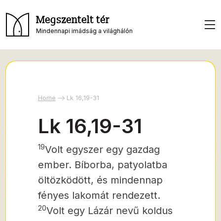
Megszentelt tér
Mindennapi imádság a világhálón
Home
Lk 16,19-31
Lk 16,19-31
19
Volt egyszer egy gazdag
ember. Bíborba, patyolatba
öltözködött, és mindennap
fényes lakomát rendezett.
20
Volt egy Lázár nevű koldus