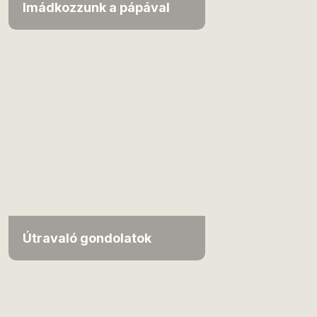
Imádkozzunk a pápával
Útravaló gondolatok