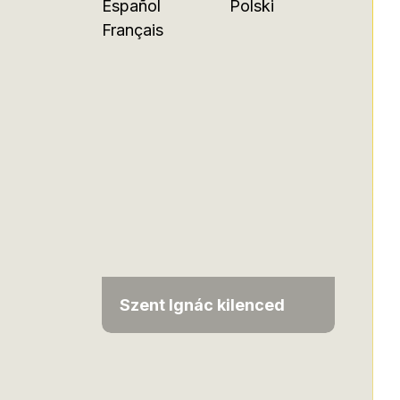
Español
Polski
Français
Szent Ignác kilenced