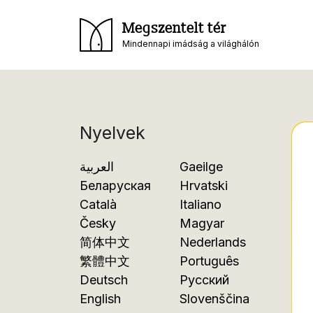
Megszentelt tér
Mindennapi imádság a világhálón
Nyelvek
العربية
Gaeilge
Беларуская
Hrvatski
Català
Italiano
Česky
Magyar
简体中文
Nederlands
繁體中文
Português
Deutsch
Русский
English
Slovenščina