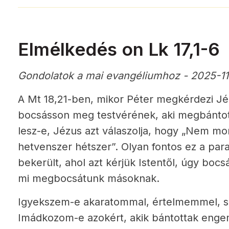
Elmélkedés on Lk 17,1-6
Gondolatok a mai evangéliumhoz - 2025-11
A Mt 18,21-ben, mikor Péter megkérdezi Jé
bocsásson meg testvérének, aki megbántott
lesz-e, Jézus azt válaszolja, hogy „Nem 
hetvenszer hétszer”. Olyan fontos ez a par
bekerült, ahol azt kérjük Istentől, úgy bo
mi megbocsátunk másoknak.
Igyekszem-e akaratommal, értelmemmel, 
Imádkozom-e azokért, akik bántottak eng