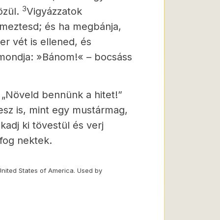
3
zül.
Vigyázzatok
elmeztesd; és ha megbánja,
r vét is ellened, és
t mondja: »Bánom!« – bocsáss
 „Növeld bennünk a hitet!”
esz is,
mint egy mustármag,
dj ki tövestül és verj
fog nektek.
United States of America. Used by