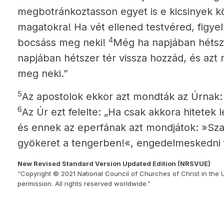
megbotránkoztasson egyet is e kicsinyek kö
magatokra! Ha vét ellened testvéred, figy
4
bocsáss meg neki!
Még ha napjában hétsze
napjában hétszer tér vissza hozzád, és az
meg neki.”
5
Az apostolok ekkor azt mondták az Úrnak:
6
Az Úr ezt felelte: „Ha csak akkora hitetek l
és ennek az eperfának azt mondjátok: »Szaka
gyökeret a tengerben!«, engedelmeskedni 
New Revised Standard Version Updated Edition (NRSVUE)
“Copyright © 2021 National Council of Churches of Christ in the 
permission. All rights reserved worldwide.”