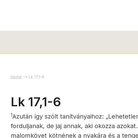
Home
Lk 17,1-6
Lk 17,1-6
1
Azután így szólt tanítványaihoz: „Lehetetl
forduljanak, de jaj annak, aki okozza azokat.
malomkövet kötnének a nyakára és a tenge