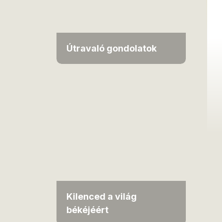
Útravaló gondolatok
Kilenced a világ
békéjéért