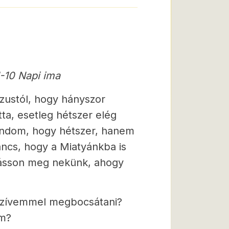
-10 Napi ima
zustól, hogy hányszor
a, esetleg hétszer elég
mondom, hogy hétszer, hanem
ancs, hogy a Miatyánkba is
csásson meg nekünk, ahogy
szívemmel megbocsátani?
em?