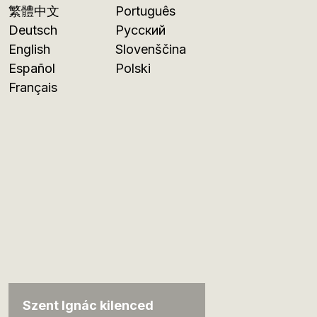
繁體中文
Português
Deutsch
Русский
English
Slovenščina
Español
Polski
Français
Szent Ignác kilenced