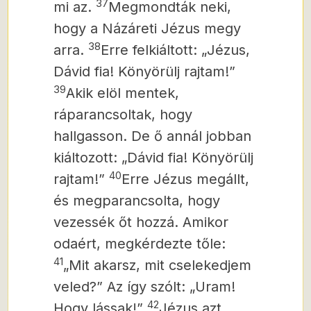
37
mi az.
Megmondták neki,
hogy a Názáreti Jézus megy
38
arra.
Erre felkiáltott: „Jézus,
Dávid fia! Könyörülj rajtam!”
39
Akik elöl mentek,
ráparancsoltak, hogy
hallgasson. De ő annál jobban
kiáltozott: „Dávid fia! Könyörülj
40
rajtam!”
Erre Jézus megállt,
és megparancsolta, hogy
vezessék őt hozzá. Amikor
odaért, megkérdezte tőle:
41
„Mit akarsz, mit cselekedjem
veled?” Az így szólt: „Uram!
42
Hogy lássak!”
Jézus azt