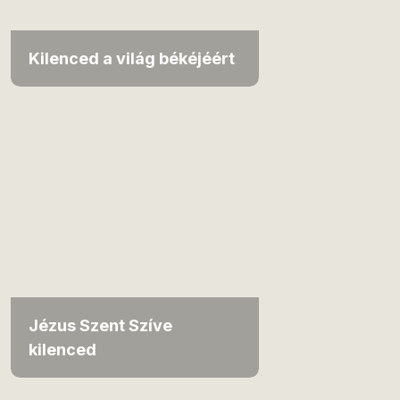
Kilenced a világ békéjéért
Jézus Szent Szíve
kilenced