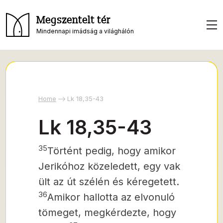
Megszentelt tér
Mindennapi imádság a világhálón
Home
Lk 18,35-43
Lk 18,35-43
35
Történt pedig, hogy amikor
Jerikóhoz közeledett, egy vak
ült az út szélén és kéregetett.
36
Amikor hallotta az elvonuló
tömeget, megkérdezte, hogy