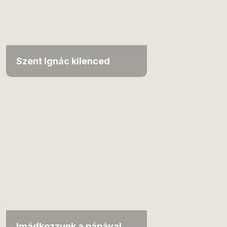
Szent Ignác kilenced
Imádkozzunk a pápával