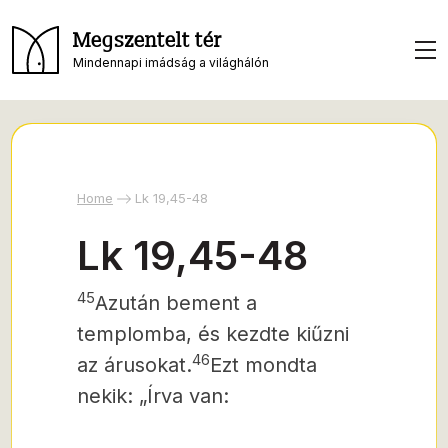
Megszentelt tér
Mindennapi imádság a világhálón
Home
Lk 19,45-48
Lk 19,45-48
45
Azután bement a
templomba, és kezdte kiűzni
46
az árusokat.
Ezt mondta
nekik: „Írva van: