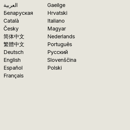
العربية
Gaeilge
Беларуская
Hrvatski
Català
Italiano
Česky
Magyar
简体中文
Nederlands
繁體中文
Português
Deutsch
Русский
English
Slovenščina
Español
Polski
Français