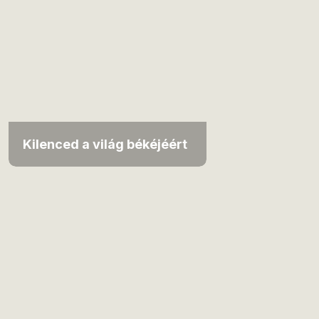
Kilenced a világ békéjéért