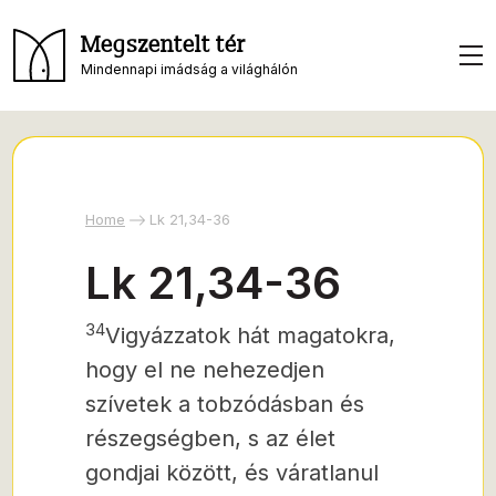
Megszentelt tér
Mindennapi imádság a világhálón
Home
Lk 21,34-36
Lk 21,34-36
34
Vigyázzatok hát magatokra,
hogy el ne nehezedjen
szívetek a tobzódásban és
részegségben, s az élet
gondjai között, és váratlanul