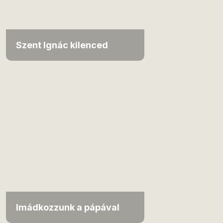
Szent Ignác kilenced
Imádkozzunk a pápával