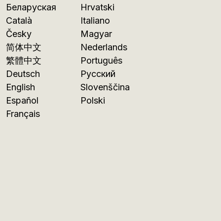
Беларуская
Hrvatski
Català
Italiano
Česky
Magyar
简体中文
Nederlands
繁體中文
Português
Deutsch
Русский
English
Slovenščina
Español
Polski
Français