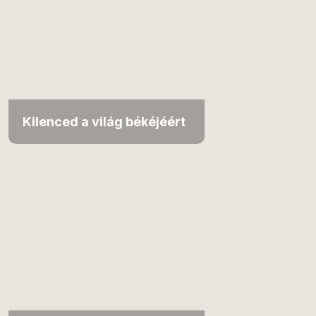
Kilenced a világ békéjéért