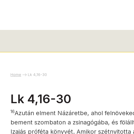
Home
Lk 4,16-30
Lk 4,16-30
16
Azután elment Názáretbe, ahol felnöveked
bement szombaton a zsinagógába, és fölállt
Izajás próféta könyvét. Amikor szétnyitotta 