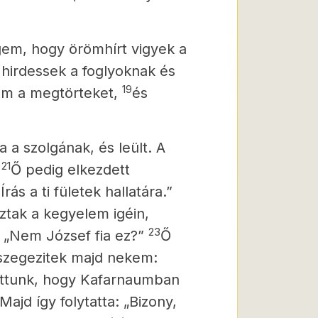
ngem, hogy örömhírt vigyek a
 hirdessek a foglyoknak és
19
am a megtörteket,
és
a a szolgának, és leült. A
21
Ő pedig elkezdett
rás a ti fületek hallatára.”
ztak a kegyelem igéin,
23
: „Nem József fia ez?”
Ő
t szegezitek majd nekem:
ottunk, hogy Kafarnaumban
Majd így folytatta: „Bizony,