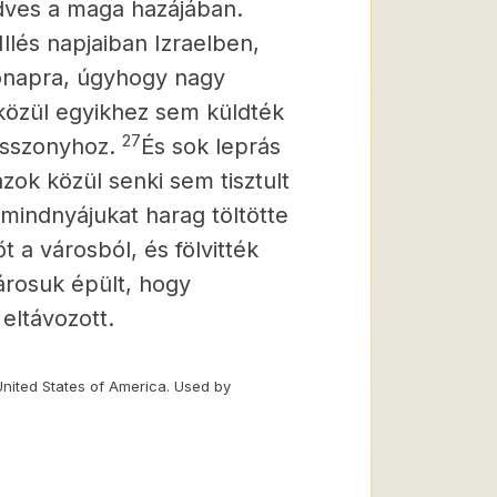
ves a maga hazájában.
llés napjaiban Izraelben,
hónapra, úgyhogy nagy
közül egyikhez sem küldték
27
yasszonyhoz.
És sok leprás
azok közül senki sem tisztult
 mindnyájukat harag töltötte
őt a városból, és fölvitték
rosuk épült, hogy
eltávozott.
United States of America. Used by