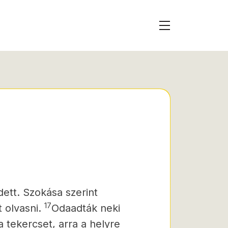
ett. Szokása szerint
17
 olvasni.
Odaadták neki
a tekercset, arra a helyre