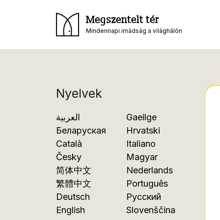
Megszentelt tér
Mindennapi imádság a világhálón
Nyelvek
العربية
Gaeilge
Беларуская
Hrvatski
Català
Italiano
Česky
Magyar
简体中文
Nederlands
繁體中文
Português
Deutsch
Русский
English
Slovenščina