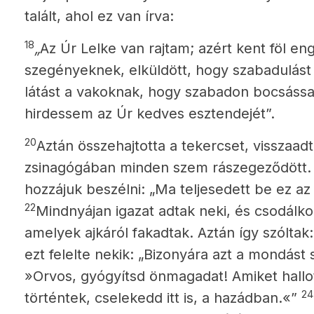
talált, ahol ez van írva:
18
„
Az Úr Lelke van rajtam; azért kent föl e
szegényeknek, elküldött, hogy szabadulást
látást a vakoknak, hogy szabadon bocsáss
hirdessem az Úr kedves esztendejét”.
20
Aztán összehajtotta a tekercset, visszaadt
zsinagógában minden szem rászegeződött.
hozzájuk beszélni: „Ma teljesedett be ez az Í
22
Mindnyájan igazat adtak neki, és csodálko
amelyek ajkáról fakadtak. Aztán így szóltak
ezt felelte nekik: „Bizonyára azt a mondás
»Orvos, gyógyítsd önmagadat! Amiket hall
24
történtek, cselekedd itt is, a hazádban.«”