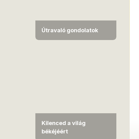
Útravaló gondolatok
Kilenced a világ
békéjéért