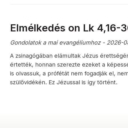
Elmélkedés on Lk 4,16-
Gondolatok a mai evangéliumhoz - 2026-0
A zsinagógában elámultak Jézus érettségé
értették, honnan szerezte ezeket a képes
is olvassuk, a prófétát nem fogadják el, ne
szülővidékén. Ez Jézussal is így történt.