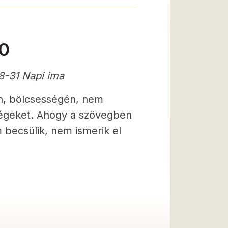
30
8-31 Napi ima
n, bölcsességén, nem
ségeket. Ahogy a szövegben
m becsülik, nem ismerik el