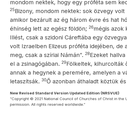
mondom nektek, hogy egy próféta sem ked
25
Bizony, mondom nektek: sok özvegy volt I
amikor bezárult az ég három évre és hat 
26
éhínség lett az egész földön;
mégis azok 
Illést, csak a szidoni Cáreftába egy özveg
volt Izraelben Elizeus próféta idejében, de 
28
meg, csak a szíriai Námán”.
Ezeket hallva
29
el a zsinagógában.
Fölkeltek, kihurcolták 
annak a hegynek a peremére, amelyen a vá
30
letaszítsák.
Ő azonban áthaladt köztük és 
New Revised Standard Version Updated Edition (NRSVUE)
“Copyright © 2021 National Council of Churches of Christ in the 
permission. All rights reserved worldwide.”