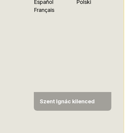
Español
Polski
Français
Szent Ignác kilenced