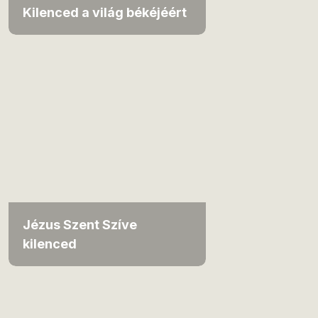
Kilenced a világ békéjéért
Jézus Szent Szíve
kilenced