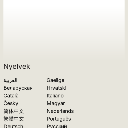
Nyelvek
العربية
Gaeilge
Беларуская
Hrvatski
Català
Italiano
Česky
Magyar
简体中文
Nederlands
繁體中文
Português
Deutsch
Русский