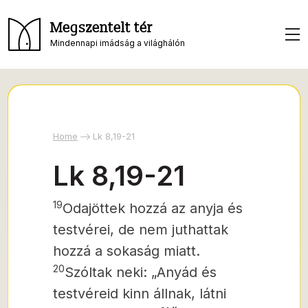
Megszentelt tér
Mindennapi imádság a világhálón
Home
Lk 8,19-21
Lk 8,19-21
19
Odajöttek hozzá az anyja és
testvérei, de nem juthattak
hozzá a sokaság miatt.
20
Szóltak neki: „Anyád és
testvéreid kinn állnak, látni