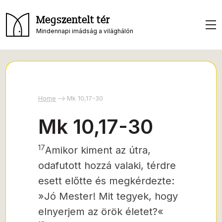
Megszentelt tér
Mindennapi imádság a világhálón
Home
Mk 10,17-30
Mk 10,17-30
17
Amikor kiment az útra,
odafutott hozzá valaki, térdre
esett előtte és megkérdezte:
»Jó Mester! Mit tegyek, hogy
elnyerjem az örök életet?«