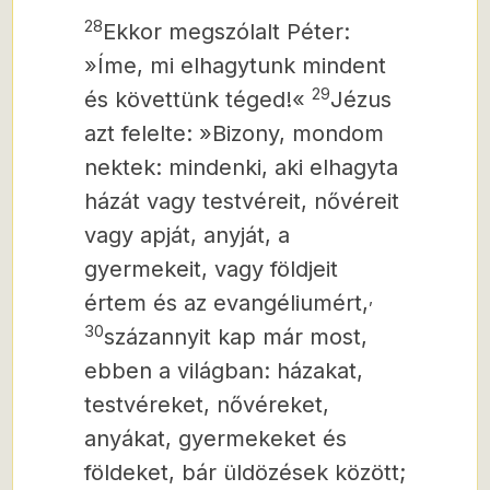
28
Ekkor megszólalt Péter:
»Íme, mi elhagytunk mindent
29
és követtünk téged!«
Jézus
azt felelte: »Bizony, mondom
nektek: mindenki, aki elhagyta
házát vagy testvéreit, nővéreit
vagy apját, anyját, a
gyermekeit, vagy földjeit
,
értem és az evangéliumért,
30
százannyit kap már most,
ebben a világban: házakat,
testvéreket, nővéreket,
anyákat, gyermekeket és
földeket, bár üldözések között;