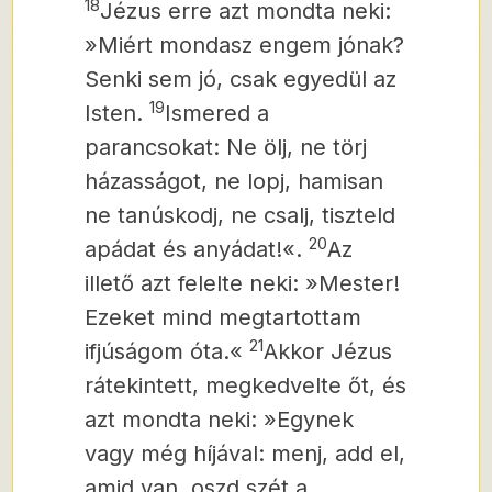
18
Jézus erre azt mondta neki:
»Miért mondasz engem jónak?
Senki sem jó, csak egyedül az
19
Isten.
Ismered a
parancsokat: Ne ölj, ne törj
házasságot, ne lopj, hamisan
ne tanúskodj, ne csalj, tiszteld
20
apádat és anyádat!«.
Az
illető azt felelte neki: »Mester!
Ezeket mind megtartottam
21
ifjúságom óta.«
Akkor Jézus
rátekintett, megkedvelte őt, és
azt mondta neki: »Egynek
vagy még híjával: menj, add el,
amid van,
oszd szét a