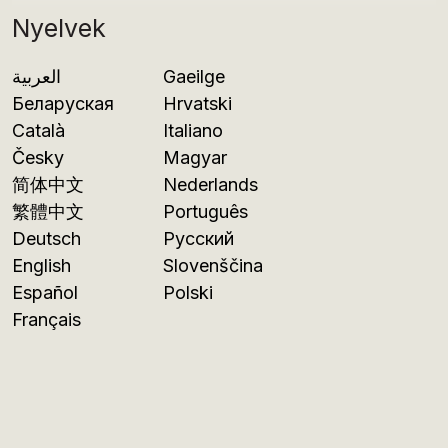
Nyelvek
العربية
Gaeilge
Беларуская
Hrvatski
Català
Italiano
Česky
Magyar
简体中文
Nederlands
繁體中文
Português
Deutsch
Русский
English
Slovenščina
Español
Polski
Français