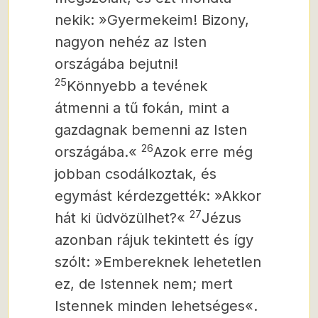
nekik:
»Gyermekeim! Bizony,
nagyon nehéz az Isten
országába bejutni!
25
Könnyebb a tevének
átmenni a tű fokán, mint a
gazdagnak bemenni az Isten
26
országába.«
Azok erre még
jobban csodálkoztak, és
egymást kérdezgették:
»Akkor
27
hát ki üdvözülhet?«
Jézus
azonban rájuk tekintett és így
szólt: »Embereknek lehetetlen
ez, de Istennek nem; mert
Istennek minden lehetséges«.