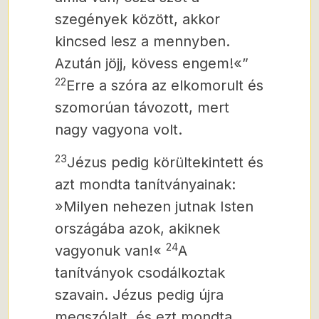
szegények között, akkor
kincsed lesz a mennyben.
Azután jöjj, kövess engem!«”
22
Erre a szóra az elkomorult és
szomorúan távozott, mert
nagy vagyona volt.
23
Jézus pedig körültekintett és
azt mondta tanítványainak:
»Milyen nehezen jutnak Isten
országába azok, akiknek
24
vagyonuk van!«
A
tanítványok csodálkoztak
szavain. Jézus pedig újra
megszólalt, és ezt mondta