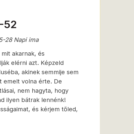
-52
5-28 Napi ima
 mit akarnak, és
ják elérni azt. Képzeld
duséba, akinek semmije sem
ót emelt volna érte. De
tlásai, nem hagyta, hogy
d ilyen bátrak lennénk!
osságaimat, és kérjem tőled,