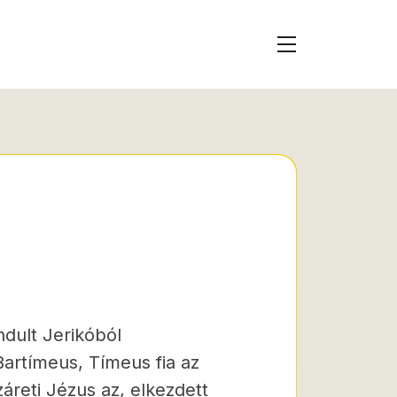
dult Jerikóból
Bartímeus, Tímeus fia az
áreti Jézus az, elkezdett