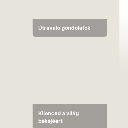
Útravaló gondolatok
Kilenced a világ
békéjéért