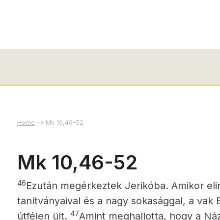
Home
Mk 10,46-52
Mk 10,46-52
46
Ezután megérkeztek Jerikóba. Amikor elin
tanítványaival és a nagy sokasággal, a vak 
47
útfélen ült.
Amint meghallotta, hogy a Náz