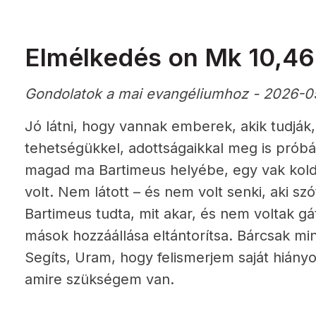
Elmélkedés on Mk 10,46
Gondolatok a mai evangéliumhoz - 2026-0
Jó látni, hogy vannak emberek, akik tudják,
tehetségükkel, adottságaikkal meg is próbál
magad ma Bartimeus helyébe, egy vak kol
volt. Nem látott – és nem volt senki, aki sz
Bartimeus tudta, mit akar, és nem voltak gá
mások hozzáállása eltántorítsa. Bárcsak min
Segíts, Uram, hogy felismerjem saját hiány
amire szükségem van.