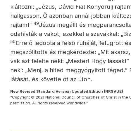
kiáltozni: „Jézus, Dávid Fia! Könyörülj rajta
hallgasson. Ő azonban annál jobban kiáltozo
49
rajtam!”
Jézus megállt és megparancsolta:
odahívták a vakot, ezekkel a szavakkal: „Bízz
50
Erre ő ledobta a felső ruháját, felugrott
megszólította és megkérdezte: „Mit akarsz,
vak azt felelte neki: „Mester! Hogy lássak!”
neki: „Menj, a hited meggyógyított téged.” 
látását, és követte őt az úton.
New Revised Standard Version Updated Edition (NRSVUE)
“Copyright © 2021 National Council of Churches of Christ in the 
permission. All rights reserved worldwide.”