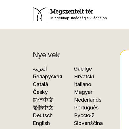
Megszentelt tér
Mindennapi imádság a világhálón
Nyelvek
العربية
Gaeilge
Беларуская
Hrvatski
Català
Italiano
Česky
Magyar
简体中文
Nederlands
繁體中文
Português
Deutsch
Русский
English
Slovenščina