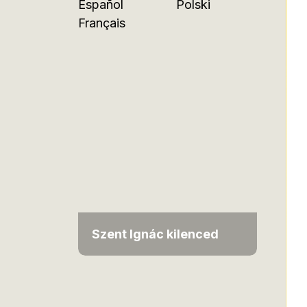
Español
Polski
Français
Szent Ignác kilenced