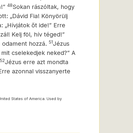
48
m!”
Sokan rászóltak, hogy
tt: „Dávid Fia! Könyörülj
 „Hívjátok őt ide!” Erre
ál! Kelj föl, hív téged!”
51
 és odament hozzá.
Jézus
 mit cselekedjek neked?” A
52
Jézus erre azt mondta
Erre azonnal visszanyerte
United States of America. Used by