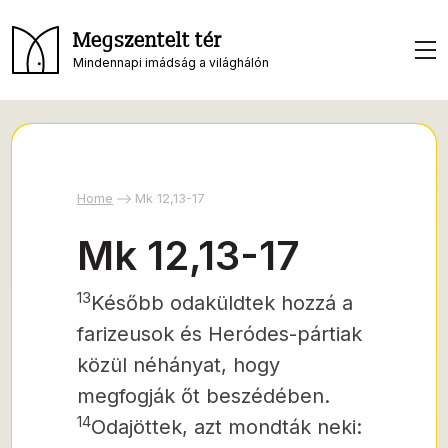
Megszentelt tér
Mindennapi imádság a világhálón
Home
Mk 12,13-17
Mk 12,13-17
13
Később odaküldtek hozzá a
farizeusok és Heródes-pártiak
közül néhányat, hogy
megfogják őt beszédében.
14
Odajöttek, azt mondták neki: