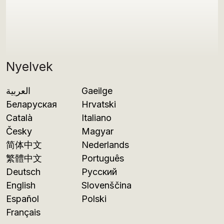
Nyelvek
العربية
Gaeilge
Беларуская
Hrvatski
Català
Italiano
Česky
Magyar
简体中文
Nederlands
繁體中文
Português
Deutsch
Русский
English
Slovenščina
Español
Polski
Français