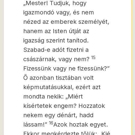
„Mester! Tudjuk, hogy
igazmondó vagy, és nem
nézed az emberek személyét,
hanem az Isten útját az
igazság szerint tanítod.
Szabad-e adót fizetni a
15
császárnak, vagy nem?
Fizessünk vagy ne fizessünk?”
Ő azonban tisztában volt
képmutatásukkal, ezért azt
mondta nekik: „Miért
kísértetek engem? Hozzatok
nekem egy dénárt, hadd
16
lássam!”
Azok hoztak egyet.
Ekkor megkérdezte tőlük: „Kié