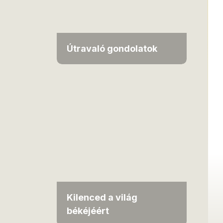
Útravaló gondolatok
Kilenced a világ
békéjéért