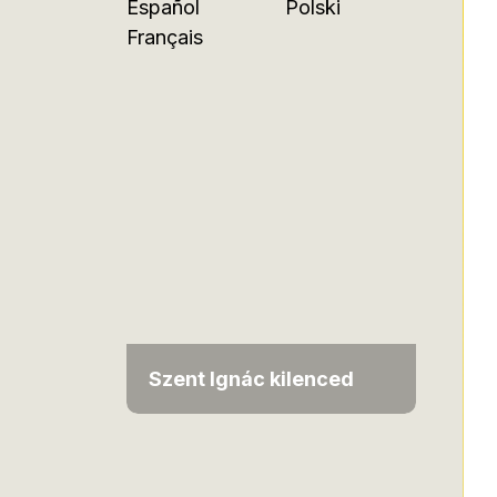
Español
Polski
Français
Szent Ignác kilenced