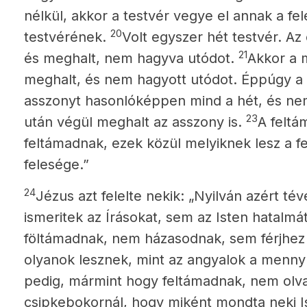
nélkül,
akkor a testvér vegye el annak a fe
20
testvérének.
Volt egyszer hét testvér. Az
21
és meghalt, nem hagyva utódot.
Akkor a m
meghalt, és nem hagyott utódot. Éppúgy a
asszonyt hasonlóképpen mind a hét, és ne
23
után végül meghalt az asszony is.
A feltá
feltámadnak,
ezek közül melyiknek lesz a f
felesége.”
24
Jézus azt felelte nekik: „Nyilván azért t
ismeritek az Írásokat, sem az Isten hatalmá
föltámadnak, nem házasodnak, sem férjh
olyanok lesznek, mint az angyalok a menn
pedig, mármint hogy feltámadnak, nem ol
csipkebokornál, hogy miként mondta neki Is