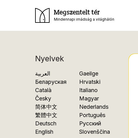
Megszentelt tér
Mindennapi imádság a világhálón
Nyelvek
العربية
Gaeilge
Беларуская
Hrvatski
Català
Italiano
Česky
Magyar
简体中文
Nederlands
繁體中文
Português
Deutsch
Русский
English
Slovenščina