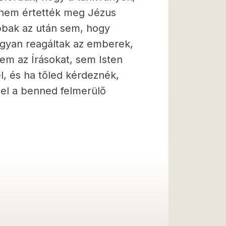
 nem értették meg Jézus
bbak az után sem, hogy
hogyan reagáltak az emberek,
em az Írásokat, sem Isten
l, és ha tőled kérdeznék,
nel a benned felmerülő