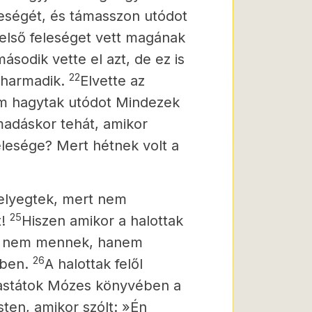
leségét, és támasszon utódot
 első feleséget vett magának
ásodik vette el azt,
de ez is
22
 harmadik.
Elvette az
m hagytak utódot Mindezek
madáskor tehát, amikor
elesége? Mert hétnek volt a
évelyegtek, mert nem
25
t!
Hiszen amikor a halottak
ez nem mennek, hanem
26
yben.
A halottak felől
vastátok Mózes könyvében a
ten, amikor szólt: »Én