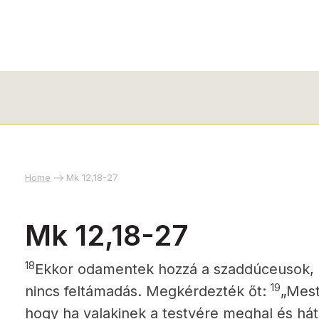
Home
Mk 12,18-27
Mk 12,18-27
18
Ekkor odamentek hozzá a szaddúceusok, 
19
nincs feltámadás. Megkérdezték őt:
„Mest
hogy ha valakinek a testvére meghal és há