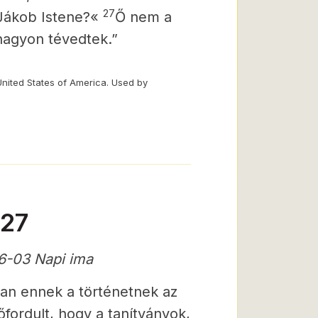
27
Jákob Istene?«
Ő nem a
 nagyon tévedtek.”
United States of America. Used by
-27
6-03 Napi ima
van ennek a történetnek az
fordult, hogy a tanítványok,