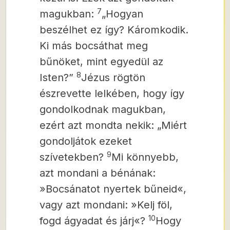
7
magukban:
„Hogyan
beszélhet ez így? Káromkodik.
Ki más bocsáthat meg
bűnöket, mint egyedül az
8
Isten?”
Jézus rögtön
észrevette lelkében, hogy így
gondolkodnak magukban,
ezért azt mondta nekik: „Miért
gondoljátok ezeket
9
szívetekben?
Mi könnyebb,
azt mondani a bénának:
»Bocsánatot nyertek bűneid«,
vagy azt mondani: »Kelj föl,
10
fogd ágyadat és járj«?
Hogy