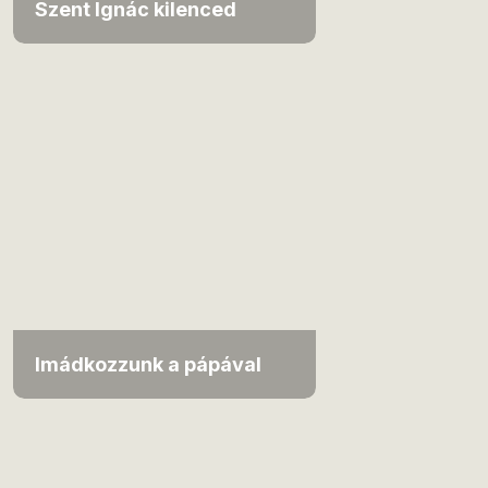
Szent Ignác kilenced
Imádkozzunk a pápával