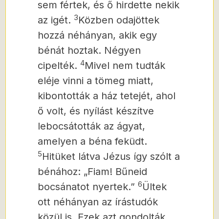
sem fértek, és ő hirdette nekik
3
az igét.
Közben odajöttek
hozzá néhányan,
akik egy
bénát hoztak. Négyen
4
cipelték.
Mivel nem tudták
eléje vinni a tömeg miatt,
kibontották a ház tetejét, ahol
ő volt, és nyílást készítve
lebocsátották az ágyat,
amelyen a béna feküdt.
5
Hitüket látva Jézus így szólt a
bénához: „Fiam! Bűneid
6
bocsánatot nyertek.”
Ültek
ott néhányan az írástudók
közül is. Ezek azt gondolták