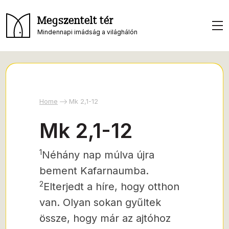
Megszentelt tér
Mindennapi imádság a világhálón
Home
Mk 2,1-12
Mk 2,1-12
1
Néhány nap múlva újra
bement Kafarnaumba.
2
Elterjedt a híre, hogy otthon
van. Olyan sokan gyűltek
össze, hogy már az ajtóhoz