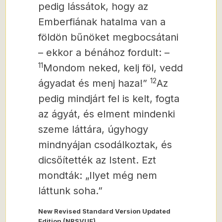
pedig lássátok, hogy az
Emberfiának hatalma van a
földön bűnöket megbocsátani
– ekkor a bénához fordult: –
11
Mondom neked, kelj föl, vedd
12
ágyadat és menj haza!”
Az
pedig mindjárt fel is kelt, fogta
az ágyát, és elment mindenki
szeme láttára, úgyhogy
mindnyájan csodálkoztak, és
dicsőítették az Istent. Ezt
mondták: „Ilyet még nem
láttunk soha.”
New Revised Standard Version Updated
Edition (NRSVUE)