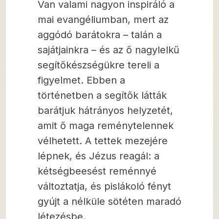
Van valami nagyon inspiráló a
mai evangéliumban, mert az
aggódó barátokra – talán a
sajátjainkra – és az ő nagylelkű
segítőkészségükre tereli a
figyelmet. Ebben a
történetben a segítők látták
barátjuk hátrányos helyzetét,
amit ő maga reménytelennek
vélhetett. A tettek mezejére
lépnek, és Jézus reagál: a
kétségbeesést reménnyé
változtatja, és pislákoló fényt
gyújt a nélküle sötéten maradó
létezésbe.