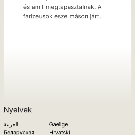
és amit megtapasztalnak. A
farizeusok esze máson járt.
Nyelvek
العربية
Gaeilge
Беларуская
Hrvatski