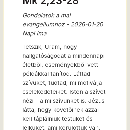
Mk 2,23-28
Gondolatok a mai
evangéliumhoz - 2026-01-20
Napi ima
Tetszik, Uram, hogy
hallgatóságodat a mindennapi
életből, eseményekből vett
példákkal tanítod. Láttad
szívüket, tudtad, mi motiválja
cselekedeteiket. Isten a szívet
nézi – a mi szívünket is. Jézus
látta, hogy követőinek azzal
kell táplálniuk testüket és
lelküket, ami körülöttük van,