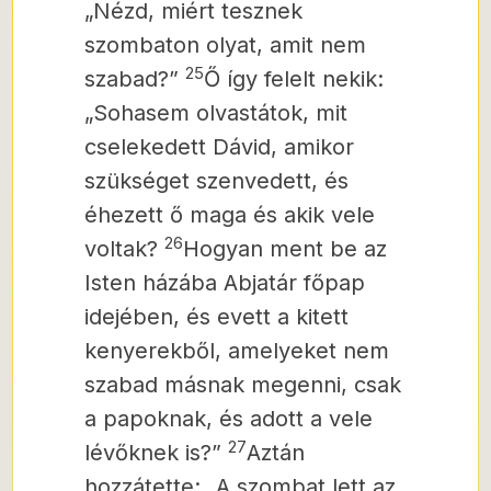
„Nézd, miért tesznek
szombaton olyat, amit nem
25
szabad?”
Ő így felelt nekik:
„Sohasem olvastátok, mit
cselekedett Dávid, amikor
szükséget szenvedett, és
éhezett ő maga és akik vele
26
voltak?
Hogyan ment be az
Isten házába Abjatár főpap
idejében, és evett a kitett
kenyerekből, amelyeket nem
szabad másnak megenni, csak
a papoknak, és adott a vele
27
lévőknek is?”
Aztán
hozzátette: „A szombat lett az