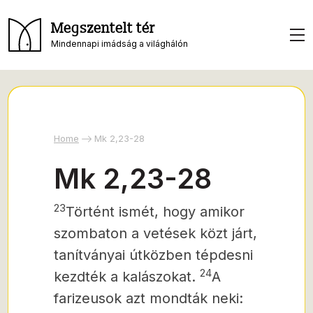
Megszentelt tér
Mindennapi imádság a világhálón
Home
Mk 2,23-28
Mk 2,23-28
23
Történt ismét, hogy amikor
szombaton a vetések közt járt,
tanítványai útközben tépdesni
24
kezdték a kalászokat.
A
farizeusok azt mondták neki: