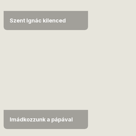
Szent Ignác kilenced
Imádkozzunk a pápával