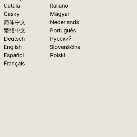
Català
Italiano
Česky
Magyar
简体中文
Nederlands
繁體中文
Português
Deutsch
Русский
English
Slovenščina
Español
Polski
Français